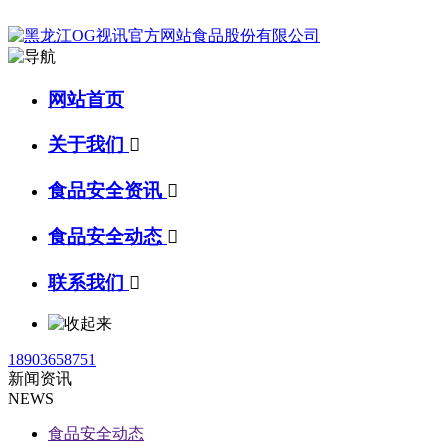
网站首页
关于我们

食品安全资讯

食品安全动态

联系我们

18903658751
新闻资讯
NEWS
食品安全动态