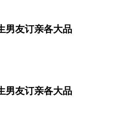
生男友订亲各大品
生男友订亲各大品