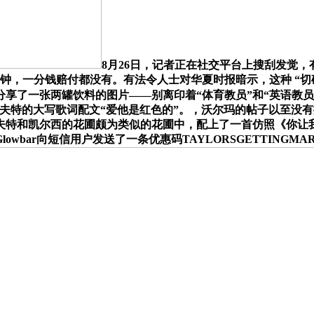
8月26日，记者正在社交平台上搜刮发觉
5分钟，一分钱赔付都没有。有法令人士对华夏时报暗示，这种 “
i 分享了一张两罐饮料的图片——别离印着“体育教员”和“英语教员
斯威夫特的大写歌词配文“爱他是红色的”。，沃尔玛的帖子以至
凯尔西的花圃颇为类似的花圃中，配上了一首仿照《你让我做了什么》
bar向短信用户发送了一条优惠码TAYLORSGETTINGMA