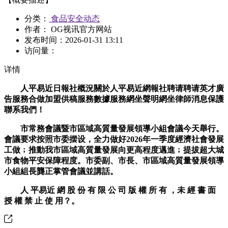
分类：
食品安全动态
作者： OG视讯官方网站
发布时间：
2026-01-31 13:11
访问量：
详情
人平易近日報社概況關於人平易近網報社聘请聘请英才廣
告服務合做加盟供稿服務數據服務網坐聲明網坐律師消息保護
聯系我們！
市常務會議暨市區域高質量發展領導小組會議今天舉行。
會議要求按照市委摆设，全力做好2026年一季度經濟社會發展
工做﹔推動我市區域高質量發展向更高程度邁進﹔提拔超大城
市食物平安保障程度。市委副、市長、市區域高質量發展領導
小組組長龔正掌管會議並講話。
人 平易近 網 股 份 有 限 公 司 版 權 所 有 ，未 經 書 面
授 權 禁 止 使 用？。