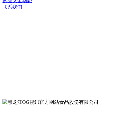
食品安全动态
联系我们
黑龙江OG视讯官方网站食品股份有限公
司
全国统一客服热线：
18903658751
地址：哈尔滨南岗区红旗满族乡科技园区
地址：双城经济技术开发区娃哈哈路6号
地址：黑龙江萝北县宝泉岭二九0公路一号
地址：黑龙江省延寿县工业园区北泰山路5号
公众号二维码