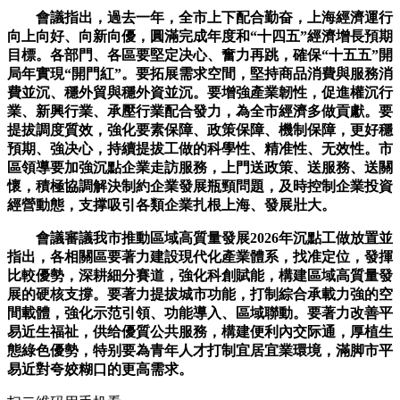
會議指出，過去一年，全市上下配合勤奋，上海經濟運行
向上向好、向新向優，圓滿完成年度和“十四五”經濟增長預期
目標。各部門、各區要堅定决心、奮力再跳，確保“十五五”開
局年實現“開門紅”。要拓展需求空間，堅持商品消費與服務消
費並沉、穩外貿與穩外資並沉。要增強產業韌性，促進權沉行
業、新興行業、承壓行業配合發力，為全市經濟多做貢獻。要
提拔調度質效，強化要素保障、政策保障、機制保障，更好穩
預期、強决心，持續提拔工做的科學性、精准性、无效性。市
區領導要加強沉點企業走訪服務，上門送政策、送服務、送關
懷，積極協調解決制約企業發展瓶頸問題，及時控制企業投資
經營動態，支撑吸引各類企業扎根上海、發展壯大。
會議審議我市推動區域高質量發展2026年沉點工做放置並
指出，各相關區要著力建設現代化產業體系，找准定位，發揮
比較優勢，深耕細分賽道，強化科創賦能，構建區域高質量發
展的硬核支撐。要著力提拔城市功能，打制綜合承載力強的空
間載體，強化示范引領、功能導入、區域聯動。要著力改善平
易近生福祉，供给優質公共服務，構建便利內交际通，厚植生
態綠色優勢，特别要為青年人才打制宜居宜業環境，滿脚市平
易近對夸姣糊口的更高需求。