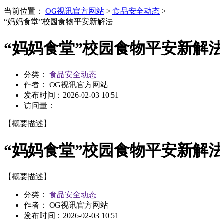
当前位置：
OG视讯官方网站
>
食品安全动态
>
“妈妈食堂”校园食物平安新解法
“妈妈食堂”校园食物平安新解
分类：
食品安全动态
作者： OG视讯官方网站
发布时间：
2026-02-03 10:51
访问量：
【概要描述】
“妈妈食堂”校园食物平安新解
【概要描述】
分类：
食品安全动态
作者： OG视讯官方网站
发布时间：
2026-02-03 10:51