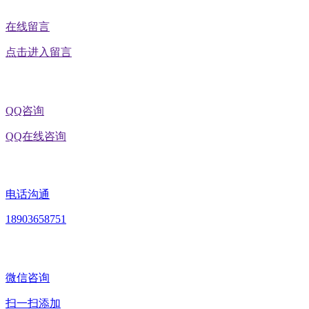
在线留言
点击进入留言
QQ咨询
QQ在线咨询
电话沟通
18903658751
微信咨询
扫一扫添加