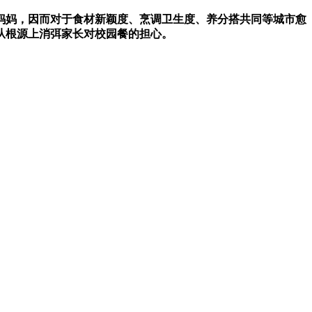
妈妈，因而对于食材新颖度、烹调卫生度、养分搭共同等城市愈
从根源上消弭家长对校园餐的担心。