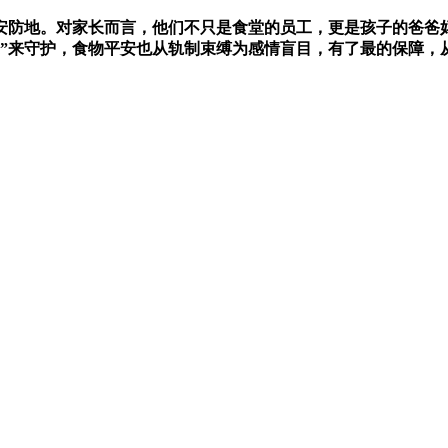
防地。对家长而言，他们不只是食堂的员工，更是孩子的爸爸
度”来守护，食物平安也从轨制束缚为感情盲目，有了最的保障，