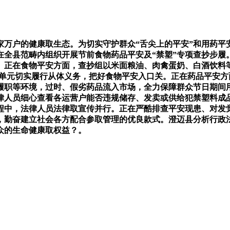
万户的健康取生态。为切实守护群众“舌尖上的平安”和用药平
在全县范畴内组织开展节前食物药品平安及“禁塑”专项查抄步履
。正在食物平安方面，查抄组以米面粮油、肉禽蛋奶、白酒饮料
营单元切实履行从体义务，把好食物平安入口关。正在药品平安
履职等环境，过时、假劣药品流入市场，全力保障群众节日期间用
律人员细心查看各运营户能否违规储存、发卖或供给犯禁塑料成品
程中，法律人员法律取宣传并行。正在严酷排查平安现患、对发
，勤奋建立社会各方配合参取管理的优良款式。澄迈县分析行政
众的生命健康取权益？。