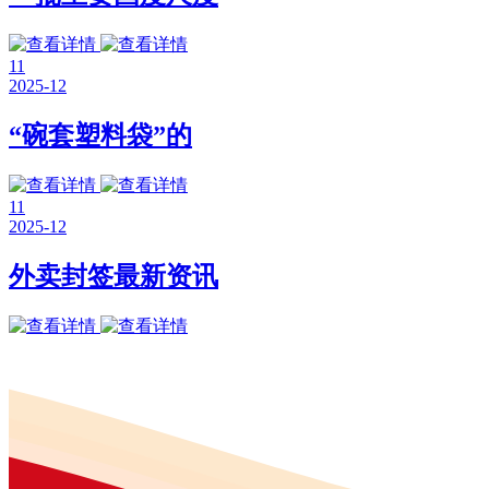
11
2025-12
“碗套塑料袋”的
11
2025-12
外卖封签最新资讯