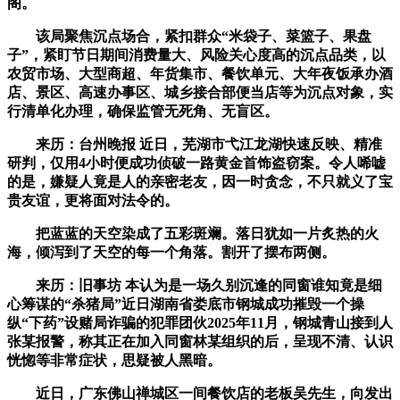
阁。
该局聚焦沉点场合，紧扣群众“米袋子、菜篮子、果盘
子”，紧盯节日期间消费量大、风险关心度高的沉点品类，以
农贸市场、大型商超、年货集市、餐饮单元、大年夜饭承办酒
店、景区、高速办事区、城乡接合部便当店等为沉点对象，实
行清单化办理，确保监管无死角、无盲区。
来历：台州晚报 近日，芜湖市弋江龙湖快速反映、精准
研判，仅用4小时便成功侦破一路黄金首饰盗窃案。令人唏嘘
的是，嫌疑人竟是人的亲密老友，因一时贪念，不只就义了宝
贵友谊，更将面对法令的。
把蓝蓝的天空染成了五彩斑斓。落日犹如一片炙热的火
海，倾泻到了天空的每一个角落。割开了摆布两侧。
来历：旧事坊 本认为是一场久别沉逢的同窗谁知竟是细
心筹谋的“杀猪局”近日湖南省娄底市钢城成功摧毁一个操
纵“下药”设赌局诈骗的犯罪团伙2025年11月，钢城青山接到人
张某报警，称其正在加入同窗林某组织的后，呈现不清、认识
恍惚等非常症状，思疑被人黑暗。
近日，广东佛山禅城区一间餐饮店的老板吴先生，向发出