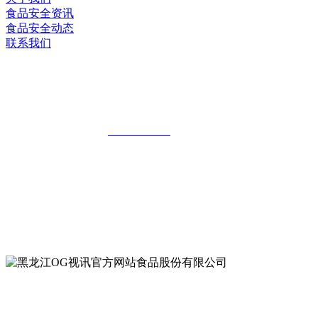
食品安全资讯
食品安全动态
联系我们
黑龙江OG视讯官方网站食品股份有限公
司
全国统一客服热线：
18903658751
地址：哈尔滨南岗区红旗满族乡科技园区
地址：双城经济技术开发区娃哈哈路6号
地址：黑龙江萝北县宝泉岭二九0公路一号
地址：黑龙江省延寿县工业园区北泰山路5号
公众号二维码