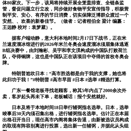
体80家次。下一步，该局将持续开展全笼盖排查、全链条监
管，督促问题立行立改，同步做好食物平安宣传指导，积极营
制平安、安心、有序的节日消费，切实保障泛博群众渡过一个
安然、、欢喜的新春佳节。（做者：记者程伯全 梁计 编纂：
王远静 校对：袁梦葳）。
据客户端动静，意大利本地时间2月17日下战书，正在米
兰速度溜冰馆进行的2026年米兰冬奥会速度溜冰须眉集体逃逐
B组决赛中，由刘瀚彬、吴宇和李文淏构成的中国队打败荷兰
队，夺得铜牌，这也是中国队正在该项目中夺得的首枚冬奥会
牌。
特朗普尬吹日本：“高市胜选都是由于我的支撑，她也将
此归功于我！”#特朗普 #高市早苗 #日本 #选举 #精选打算。
广东一餐馆老板寻找老顾客，称其5年内点了2000余次外
卖，客岁起头再未下单，老板喊话：报个安然就好。
日本及将于本地时间18日举行辅弼指名选举。日本，选举
竣事后30天内须召集出格，进行辅弼指名选举。估计正在本届
出格召开当日，现任高市内阁将集体告退，由新被选议员构成
的取现有阵容别离进行投票，选出新一任辅弼，并据此从头组