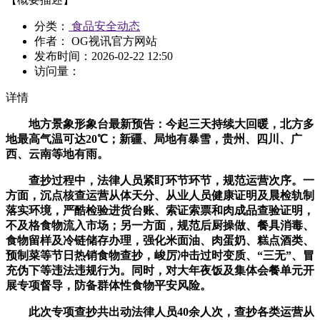
分类：
食品安全动态
作者： OG视讯官方网站
发布时间：
2026-02-22 12:50
访问量：
详情
地方景象形象台最新预告：今起三天持续大回暖，北方多
地最高气温可达20℃；新疆、局地有暴雪，贵州、四川、广
西、云南等地有雨。
查抄过程中，法律人员紧盯环节环节，规范运营次序。一
方面，沉点核查运营从体天分、从业人员健康证明及晨检轨制
落实环境，严酷检验进货台账、索证索票和肉成品查验证明，
不及格食物流入市场；另一方面，规范后厨操做、餐具消毒、
食物留样及冷链储存办理，强化米面油、肉蛋奶、糕点酒类、
预制菜等节日热销食物查抄，峻厉冲击过时变质、“三无”、冒
充伪下等违法违规行为。同时，对大年夜饭及集体会餐单元开
展专项督导，防备群体性食物平安风险。
此次专项查抄共出动法律人员40余人次，查抄各类运营从