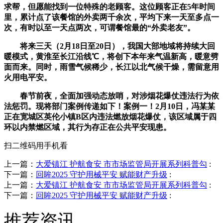
求帮，但愿能找到一位特殊的老顾客。这位顾客正在5年时间
里，累计点了该餐馆的外卖两千余次，平均下来一天至多点一
次，有时以至一天点两次，可谓餐馆最的“外卖老友”。
将来三天（2月18日至20日），我国大部地域将持续大回
暖模式，黄淮至长江沿线℃，将创下本年来气温新高，暖意劈
面而来。同时，雨雪气候稀少，长江以北气候干燥，需留意用
火用电平安。
春节前夜，全面加强动态放哨，对涉烟花爆仗违法行为依
法惩罚。现将部门案例传递如下！案例一！2月10日，冯某某
正在宽城区英伦小镇B区内违法燃放烟花爆仗，该区域属于四
环以内禁燃区域，其行为存正在公共平安现患。
扫二维码用手机看
上一篇：
大爱镇江 护航食安 市市场监管局开展系列科普勾
:
下一篇：
回眸2025 守护用械平安 赋能财产升级
:
上一篇：
大爱镇江 护航食安 市市场监管局开展系列科普勾
:
下一篇：
回眸2025 守护用械平安 赋能财产升级
:
推荐资讯