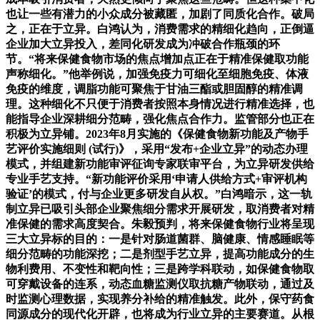
也让一些有潜力的小众成分被藏匿，加剧了同质化合作。破局
之，正在于立异。白鸿认为，消费需求的精细化趋向，正倒逼
企业加大立异投入，差同化研发成为冲破合作瓶颈的环
节。“将来保健食物市场的焦点增加点正在于精准保健取功能
声称细化。”他举例说，加强免疫力可细化至细胞免疫、体液
免疫的维度，调脂功能可聚焦于甘油三酯或胆固醇的精准调
理。这种细化不只便于消费者按照本身情况进行精准选择，也
能指导企业深耕细分范畴，强化焦点合作力。监管部分也正在
积极为立异铺。2023年8月实施的《保健食物新功能及产物手
艺评价实施细则 (试行)》，采用“发布+企业立异”的动态办理
模式，并组建新功能审评征询专家联审平台，为立异研发供给
专业手艺支持。“新功能评价采用‘申请人供给方式+审评机构
验证’的模式，付与企业更多研发自从权。”白鸿暗示，这一轨
制立异已吸引头部企业聚焦细分需求开展研发，取消费者对精
准保健的需求高度契合。朱毅预判，将来保健食物行业将呈现
三大立异标的目的：一是针对肠道菌群、脑健康、情感睡眠等
细分范畴的功能深挖；二是剂型手艺立异，提高功能成分的生
物利费用、不变性和靶向性；三是跨学科联动，如保健食物取
可穿戴设备的连系，动态血糖监测仪取抗糖产物联动，通过及
时监测心理数据，实现养分补给的精准触发。此外，保守药食
同源成分的现代化开辟，也将成为行业立异的主要赛道。从根