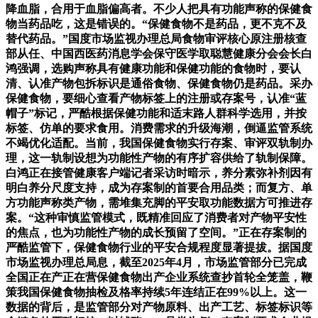
降血脂，合用于血脂偏高者。不少人把具有功能声称的保健食
物当药品吃，这是错误的。“保健食物不是药品，更不克不及
替代药品。”国度市场监视办理总局食物审评核心原注册核查
部从任、中国西医药消息学会保守医学取聪慧健康分会会长白
鸿强调，选购声称具有健康功能和保健功能的食物时，要认
清、认准产物包拆标识是通俗食物、保健食物仍是药品。采办
保健食物，要细心查看产物标签上的注册或存案号，认准“蓝
帽子”标记，严酷根据保健功能和适末路人群科学选用，并按
标签、仿单的要求食用。消费需求的升级海潮，倒逼监管系统
不竭优化适配。当前，我国保健食物实行存案、审评双轨制办
理，这一轨制设想为功能性产物的有序扩容供给了轨制保障。
白鸿正在接管健康客户端记者采访时暗示，养分素弥补剂因有
明白养分尺度支持，成为存案制的首要合用品类；而复方、单
方功能声称类产物，需堆集充脚的平安取功能数据方可推进存
案。“这种审慎监管模式，既精准回应了消费者对产物平安性
的焦点，也为功能性产物的成长预留了空间。”正在存案制的
严酷监管下，保健食物行业的平安合规程度显著提拔。据国度
市场监视办理总局息，截至2025年4月，市场监管部分已完成
全国正在产正在营保健食物出产企业系统查抄首轮全笼盖，鞭
策我国保健食物抽检及格率持续5年连结正在99%以上。这一
数据的背后，是监管部分对产物原料、出产工艺、标签标识等