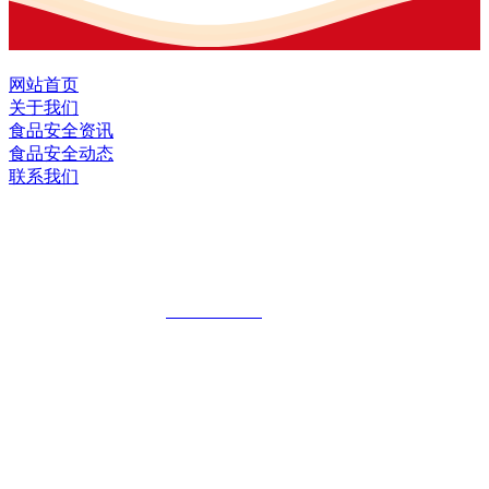
网站首页
关于我们
食品安全资讯
食品安全动态
联系我们
黑龙江OG视讯官方网站食品股份有限公
司
全国统一客服热线：
18903658751
地址：哈尔滨南岗区红旗满族乡科技园区
地址：双城经济技术开发区娃哈哈路6号
地址：黑龙江萝北县宝泉岭二九0公路一号
地址：黑龙江省延寿县工业园区北泰山路5号