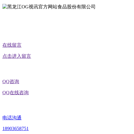
公众号二维码
在线留言
点击进入留言
QQ咨询
QQ在线咨询
电话沟通
18903658751