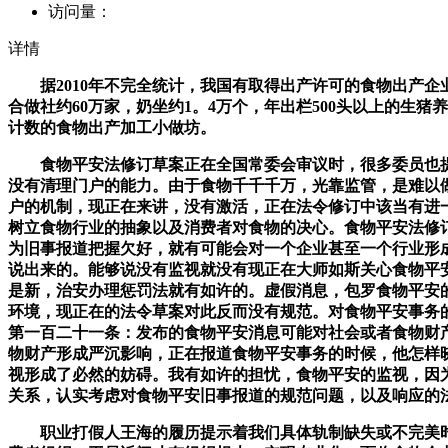
访问量：
详情
据2010年不完全统计，我国有取得出产许可的食物出产企业1
合做社约60万家，奶坐约1。4万个，年出栏500头以上的生
计数的食物出产加工小做坊。
食物平安法修订草案正在全国常委会审议时，很多委员也提到
没有清理门户的能力。由于食物千千千万，光靠监管，是难以
户的机制，现正在来讲，没有激活，正在法令修订中该当有进
树立食物行业的抽象以及消费者对食物的决心。食物平安法修
为旧事报道把握欠好，就有可能会对一个企业甚至一个行业形
说出来的。能够说没有监视就没有现正在大师如斯关心食物平
是新，治安办理惩罚法就有如许的。虚假消息，包罗食物平安
环境，现正在的法令草案对此反而没有规范。对食物平安事务
第一百二十一条：发布的食物平安消息可能对社会或者食物财
物财产形成严沉影响，正在报道食物平安事务的时候，他怎样
视形成了必然的妨碍。我有如许的担忧，食物平安的监视，因
关系，认实考虑对食物平安旧事报道的规范问题，以及响应的
职业打假人王海的履历提示着我们具体轨制缺失或不完美时