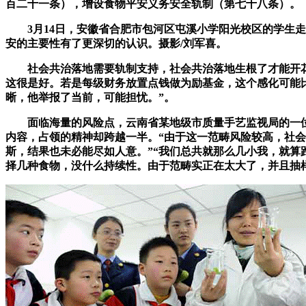
百二十一条），增设食物平安义务安全轨制（第七十八条）。
3月14日，安徽省合肥市包河区屯溪小学阳光校区的学生走
安的主要性有了更深切的认识。摄影/刘军喜。
社会共治落地需要轨制支持，社会共治落地生根了才能开花成
这很是好。若是每级财务放置点钱做为励基金，这个感化可能
晰，他举报了当前，可能担忧。”。
面临海量的风险点，云南省某地级市质量手艺监视局的一位
内容，占领的精神却跨越一半。“由于这一范畴风险较高，社会
斯，结果也未必能尽如人意。”“我们总共就那么几小我，就
择几种食物，没什么持续性。由于范畴实正在太大了，并且抽