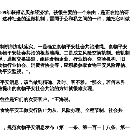
09年获得诺贝尔经济学。获很主要的一个来由，是正在她的研
。这种社会的运做机制，雷同于公和私之间的一种，她把它叫做
制机制加以落实。一是确立食物平安社会共治准绳。食物平安
食物平安社会共治的根基准绳。二是成立风险交换轨制。该轨制
绳，通顺交换渠道，组织食物企业、行业协会、查验机构、旧
食物行业协会、消费者协会等，应积极参取食物平安风险评估、
物平安监视。”。
平安消息，该当做到精确、及时、客不雅。”那么，若何来界
第提出的食物平安社会共治的方针就很难实现。
往往是它们的次要客户。”王海说。
食物平安工做实行防止为从、风险办理、全程节制、社会共
，规范食物平安消息发布（第十一条、第一百一十八条、第一