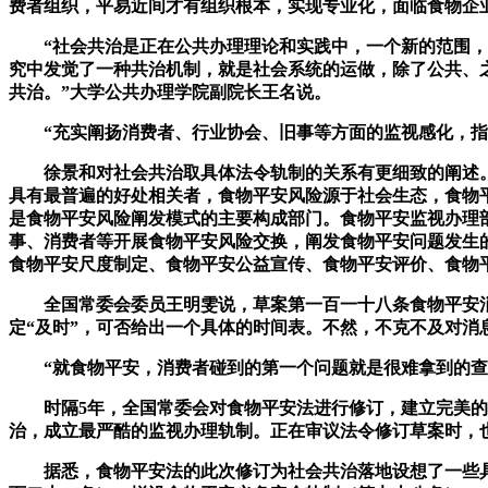
费者组织，平易近间才有组织根本，实现专业化，面临食物企
“社会共治是正在公共办理理论和实践中，一个新的范围，一
究中发觉了一种共治机制，就是社会系统的运做，除了公共、
共治。”大学公共办理学院副院长王名说。
“充实阐扬消费者、行业协会、旧事等方面的监视感化，指
徐景和对社会共治取具体法令轨制的关系有更细致的阐述。他
具有最普遍的好处相关者，食物平安风险源于社会生态，食物
是食物平安风险阐发模式的主要构成部门。食物平安监视办理
事、消费者等开展食物平安风险交换，阐发食物平安问题发生
食物平安尺度制定、食物平安公益宣传、食物平安评价、食物
全国常委会委员王明雯说，草案第一百一十八条食物平安消息
定“及时”，可否给出一个具体的时间表。不然，不克不及对
“就食物平安，消费者碰到的第一个问题就是很难拿到的查验
时隔5年，全国常委会对食物平安法进行修订，建立完美的
治，成立最严酷的监视办理轨制。正在审议法令修订草案时，
据悉，食物平安法的此次修订为社会共治落地设想了一些具