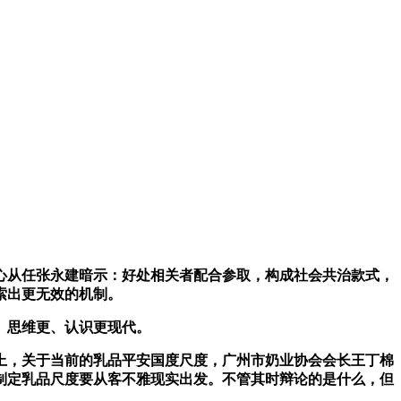
从任张永建暗示：好处相关者配合参取，构成社会共治款式，
索出更无效的机制。
、思维更、认识更现代。
坛上，关于当前的乳品平安国度尺度，广州市奶业协会会长王丁棉
制定乳品尺度要从客不雅现实出发。不管其时辩论的是什么，但