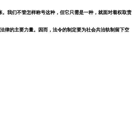
。我们不管怎样称号这种，但它只需是一种，就面对着权取责
法律的主要力量。因而，法令的制定要为社会共治轨制留下空