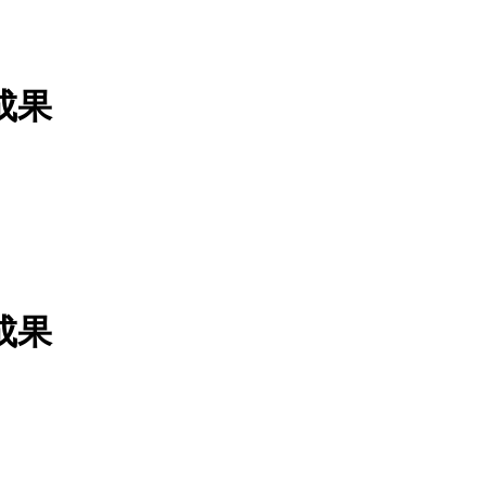
成果
成果