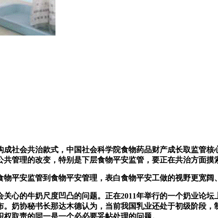
成社会共治款式，中国社会科学院食物药品财产成长取监管核心
公共管理的改变，特别是下层食物平安监管，要正在共治方面摸
物平安监管到食物平安管理，表白食物平安工做的视野更宽阔
关心的牛奶尺度凹凸的问题。正在2011年举行的一个奶业论
布。奶协秘书长那达木德认为，当前我国乳业还处于初级阶段，
织权取责的同一是一个必必要妥帖处理的问题。