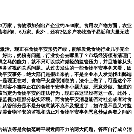
3万家，食物添加剂出产企业约2668家。食用农产物方面，农业
运营者约8。6万家。此外，还有2亿多户农牧渔平易近和大量无法
激活。现正在食物平安形势严峻，能够发觉食物行业几乎完全
。好比，奶粉有问题，行业协会去哪里了？市场经济须有清理门
群之马的能力，就不只可以或许减轻的监管压力，并且能够从头
事务监视的关系问题。从过去发生的一些食物平安事务来看，因
物平安事务，绝大部门是报出来的，不是企业本人发觉找出弊端
一是现正在对、食物平安虚假消息的，法令上做了，可是这个不
是对客不雅存正在的食物平安事务小题大做、恶意炒做、报道的
该当定为食物平安的违法行为，现正在这里没有这一条。此外，
品监视办理部分核实环境。而食物平安消息能否对社会或者对食
，从管部分是不是分歧意就不克不及报道了，如许是不是又对监
完美食物平安的监视和防止对食物平安事务恶意炒做两者之间的
错误等是食物范畴平易近间不力的两大问题。答应自行成立消