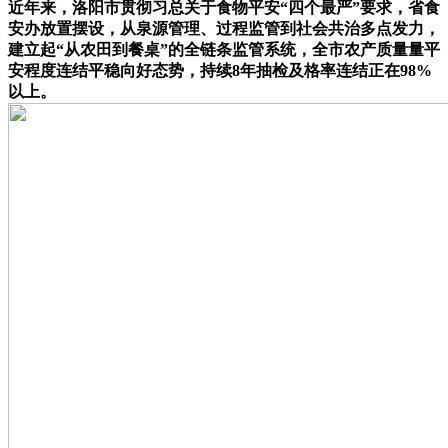
近年来，洛阳市贯彻习总关于食物平安“四个最严”要求，省食
安办放置摆设，从泉源管理、过程监管到社会共治多点发力，
建立起“从农田到餐桌”的全链条监管系统，全市农产质量量平
安程度连结平稳向好态势，持续8年抽检及格率连结正在98%
以上。