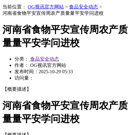
当前位置：
OG视讯官方网站
>
食品安全动态
>
河南省食物平安宣传周农产质量量平安学问进校
河南省食物平安宣传周农产质
量量平安学问进校
分类：
食品安全动态
作者： OG视讯官方网站
发布时间：
2025-10-29 05:33
访问量：
【概要描述】
河南省食物平安宣传周农产质
量量平安学问进校
【概要描述】