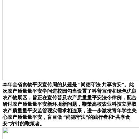
本年全省食物平安宣传周的从题是 “尚德守法 共享食安”。此
次农产质量量平安学问进校园勾当设置了科普宣传和绿色优良
农产物展区，旨正在宣传普及农产质量量平安法令律例，配合
研讨农产质量量平安新环境新问题，鞭策高校农业科技立异取
农产质量量平安监管现实需求相连系，进一步激发青年学生关
心农产质量量平安，盲目做 “尚德守法”的践行者和“共享食
安”方针的鞭策者。