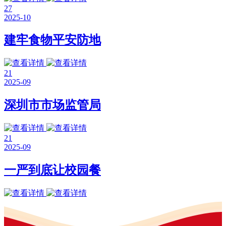
27
2025-10
建牢食物平安防地
21
2025-09
深圳市市场监管局
21
2025-09
一严到底让校园餐