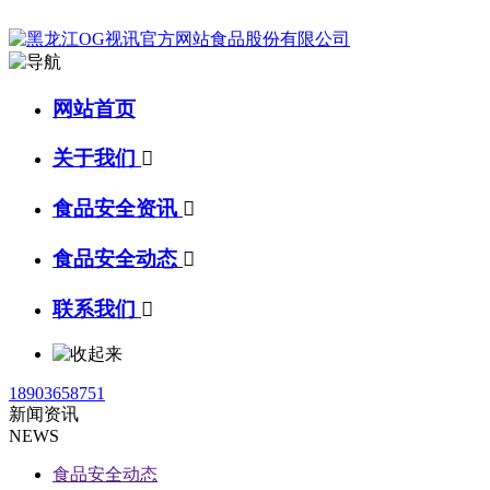
网站首页
关于我们

食品安全资讯

食品安全动态

联系我们

18903658751
新闻资讯
NEWS
食品安全动态