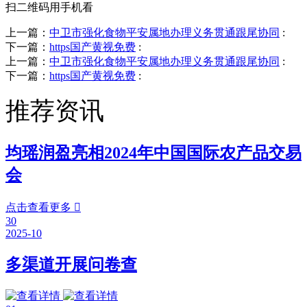
扫二维码用手机看
上一篇：
中卫市强化食物平安属地办理义务贯通跟尾协同
:
下一篇：
https国产黄视免费
:
上一篇：
中卫市强化食物平安属地办理义务贯通跟尾协同
:
下一篇：
https国产黄视免费
:
推荐资讯
均瑶润盈亮相2024年中国国际农产品交易
会
点击查看更多

30
2025-10
多渠道开展问卷查