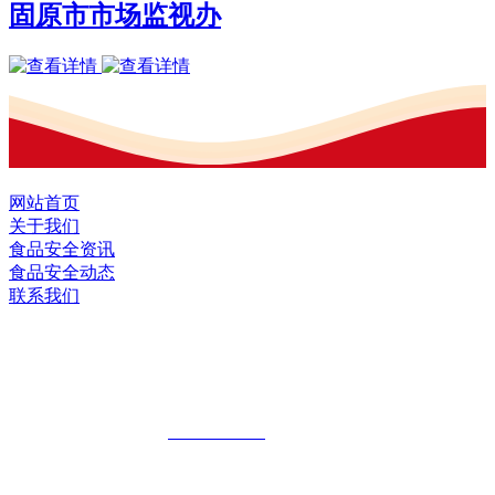
固原市市场监视办
网站首页
关于我们
食品安全资讯
食品安全动态
联系我们
黑龙江OG视讯官方网站食品股份有限公
司
全国统一客服热线：
18903658751
地址：哈尔滨南岗区红旗满族乡科技园区