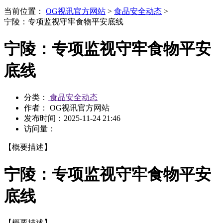
当前位置：
OG视讯官方网站
>
食品安全动态
>
宁陵：专项监视守牢食物平安底线
宁陵：专项监视守牢食物平安
底线
分类：
食品安全动态
作者： OG视讯官方网站
发布时间：
2025-11-24 21:46
访问量：
【概要描述】
宁陵：专项监视守牢食物平安
底线
【概要描述】