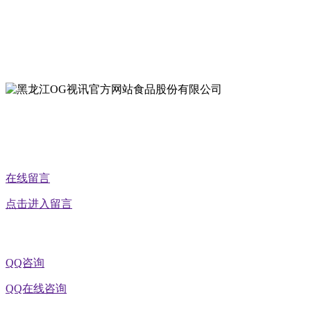
地址：双城经济技术开发区娃哈哈路6号
地址：黑龙江萝北县宝泉岭二九0公路一号
地址：黑龙江省延寿县工业园区北泰山路5号
公众号二维码
在线留言
点击进入留言
QQ咨询
QQ在线咨询