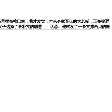
里摆布挨巴掌，我才发觉：本来身家百亿的大老板，正在被逻
北汉子选择了最朴实的聪慧——认怂。他转发了一条支撑西贝的微