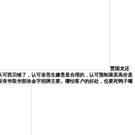
贾国龙还
是认可西贝错了，认可老苍生嫌贵是合理的，认可预制菜卖高价是
没有华取华那块金字招牌主要。哪怕客户的好处，也要死鸭子嘴