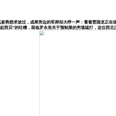
姿势想求放过，成果旁边的军师却大呼一声：看着贾国龙正在场
吃不起西贝”的吐槽，面临罗永浩关于预制菜的穷逃猛打，这位西