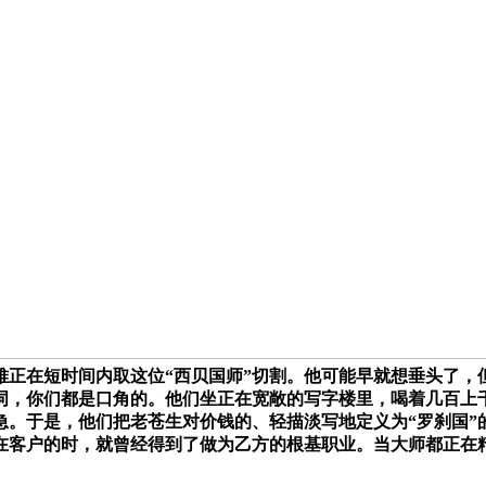
难正在短时间内取这位“西贝国师”切割。他可能早就想垂头了
个词，你们都是口角的。他们坐正在宽敞的写字楼里，喝着几百
急。于是，他们把老苍生对价钱的、轻描淡写地定义为“罗刹国”
在客户的时，就曾经得到了做为乙方的根基职业。当大师都正在