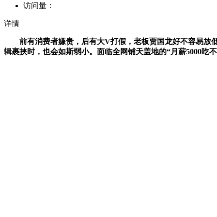
访问量：
详情
前有消费者嫌贵，后有大V打假，老板贾国龙好不容易放低
辑裹挟时，也会如斯弱小。面临全网铺天盖地的“月薪5000