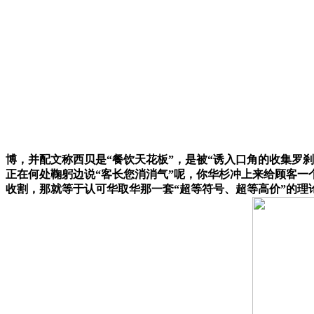
博，并配文称西贝是“餐饮天花板”，是被“诱入口角的收集罗
正在何处鞠躬边说“客长您消消气”呢，你华杉冲上来给顾客一
收割，那就等于认可华取华那一套“超等符号、超等高价”的