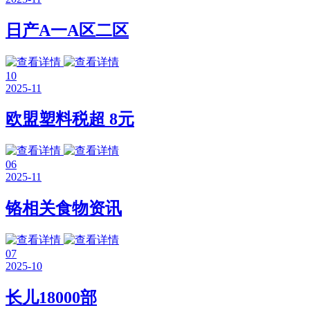
日产A一A区二区
10
2025-11
欧盟塑料税超 8元
06
2025-11
铬相关食物资讯
07
2025-10
长儿18000部