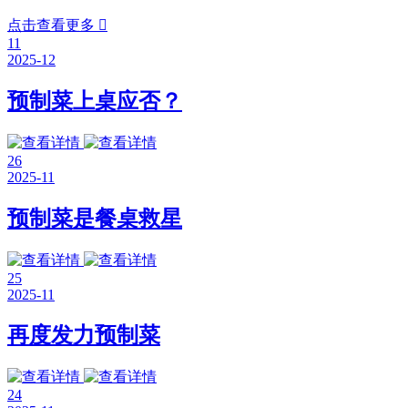
点击查看更多

11
2025-12
预制菜上桌应否？
26
2025-11
预制菜是餐桌救星
25
2025-11
再度发力预制菜
24