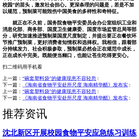
校园”的苗头，激发社会担心。更深条理的问题是，若是不加
以规范，预制菜可能毁伤中国美食的多样性和奇特征。
就正在不久前，国务院食物平安委员会办公室组织工业和
消息化部、商务部、国度卫生健康委、国度市场监管总局等部
分，研究加速推进预制菜国度尺度制定，并提出要正在餐饮环
节推广预制菜，更好消费者知情权和选择权。我相信，跟着部
分持续发力、社会积极参取，预制菜必然会正在规范中成长，
正在成长中完美。既能便当糊口，也能让苍生吃得更安心。
扫二维码用手机看
上一篇：
“碗套塑料袋”的健康现患不容轻忽
:
下一篇：
《海南省食物平安处所尺度 海南精华醋》发布实
:
上一篇：
“碗套塑料袋”的健康现患不容轻忽
:
下一篇：
《海南省食物平安处所尺度 海南精华醋》发布实
:
推荐资讯
沈北新区开展校园食物平安应急练习训练