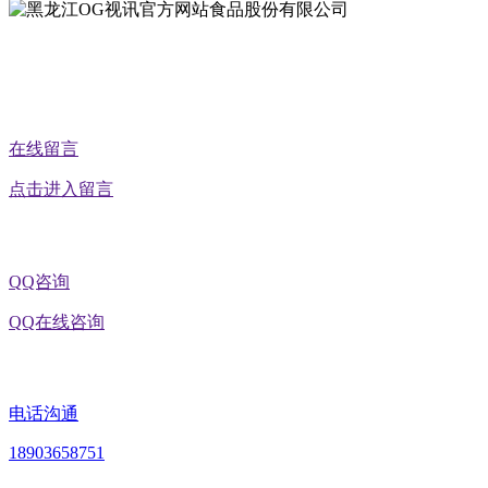
公众号二维码
在线留言
点击进入留言
QQ咨询
QQ在线咨询
电话沟通
18903658751