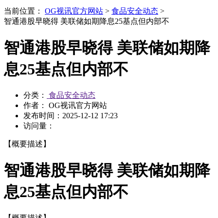
当前位置：
OG视讯官方网站
>
食品安全动态
>
智通港股早晓得 美联储如期降息25基点但内部不
智通港股早晓得 美联储如期降
息25基点但内部不
分类：
食品安全动态
作者： OG视讯官方网站
发布时间：
2025-12-12 17:23
访问量：
【概要描述】
智通港股早晓得 美联储如期降
息25基点但内部不
【概要描述】