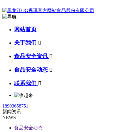
网站首页
关于我们

食品安全资讯

食品安全动态

联系我们

18903658751
新闻资讯
NEWS
食品安全动态