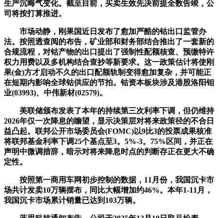
生严沉晦气变化。截至目前，买卖生效先决前提全数告竣，公
司将按打算推进。
市场动静，刚果国近日发布了愈加严酷的钴出口监管办
法。按照透查阅的布告，矿业部和财务部结合推出了一套新的
合规流程，对钴产物的出口提出了强制性配额核查、预缴特许
权力用费以及多机构结合查抄等新要求。这一政策估计将使刚
果(金)方才启动不久的出口配额轨制变得愈加复杂，并可能正
在短期内影响全球钴供应的节拍。钴资本板块涉及港股洛阳钼
业(03993)、中伟新材(02579)。
美联储颁布发表了本年的持续第三次利率下调，但仍维持
2026年仅一次降息的瞻望，显示决策层对将来政策径的不合日
益凸起。联邦公开市场委员会(FOMC)以9比3的投票成果核准
将联邦基金利率下调25个基点至3。5%-3。75%区间，并正在
声明中微调措辞，暗示对将来降息时点的判断存正在更大不确
定性。
按照第一商用车网初步控制的数据，11月份，我国沉卡市
场共计发卖10万辆摆布，同比大幅增加约46%。本年1-11月，
我国沉卡市场累计销量已达到103万辆。