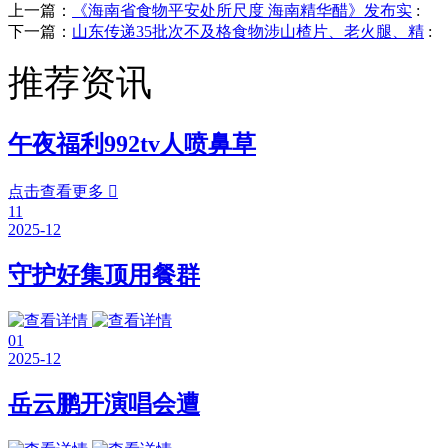
上一篇：
《海南省食物平安处所尺度 海南精华醋》发布实
:
下一篇：
山东传递35批次不及格食物涉山楂片、老火腿、精
:
推荐资讯
午夜福利992tv人喷鼻草
点击查看更多

11
2025-12
守护好集顶用餐群
01
2025-12
岳云鹏开演唱会遭