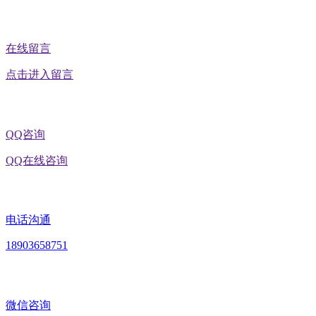
在线留言
点击进入留言
QQ咨询
QQ在线咨询
电话沟通
18903658751
微信咨询