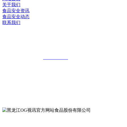
关于我们
食品安全资讯
食品安全动态
联系我们
黑龙江OG视讯官方网站食品股份有限公
司
全国统一客服热线：
18903658751
地址：哈尔滨南岗区红旗满族乡科技园区
地址：双城经济技术开发区娃哈哈路6号
地址：黑龙江萝北县宝泉岭二九0公路一号
地址：黑龙江省延寿县工业园区北泰山路5号
公众号二维码