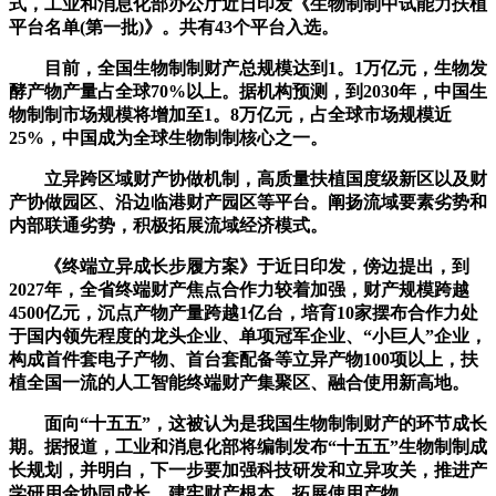
式，工业和消息化部办公厅近日印发《生物制制中试能力扶植
平台名单(第一批)》。共有43个平台入选。
目前，全国生物制制财产总规模达到1。1万亿元，生物发
酵产物产量占全球70%以上。据机构预测，到2030年，中国生
物制制市场规模将增加至1。8万亿元，占全球市场规模近
25%，中国成为全球生物制制核心之一。
立异跨区域财产协做机制，高质量扶植国度级新区以及财
产协做园区、沿边临港财产园区等平台。阐扬流域要素劣势和
内部联通劣势，积极拓展流域经济模式。
《终端立异成长步履方案》于近日印发，傍边提出，到
2027年，全省终端财产焦点合作力较着加强，财产规模跨越
4500亿元，沉点产物产量跨越1亿台，培育10家摆布合作力处
于国内领先程度的龙头企业、单项冠军企业、“小巨人”企业，
构成首件套电子产物、首台套配备等立异产物100项以上，扶
植全国一流的人工智能终端财产集聚区、融合使用新高地。
面向“十五五”，这被认为是我国生物制制财产的环节成长
期。据报道，工业和消息化部将编制发布“十五五”生物制制成
长规划，并明白，下一步要加强科技研发和立异攻关，推进产
学研用金协同成长，建牢财产根本，拓展使用产物。