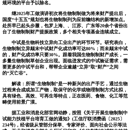
规环境的平台予以除名。
继2025年工做演讲初次将生物制制做为将来财产提出后，
国度“十五五”规划也将生物制制列为应前瞻结构的新增加点。
处所早已起头步履，包罗上海、、江苏、广东等20余个省份出
台了生物制制财产提振政策，多个相关专项基金连续成立。
中试是生物科技立异向工业出产的环节环节。研究表白，
生物制制立异颠末中试财产化成功率可达80%；而未颠末中试
的，财产化成功率只要30%。跟着我国生物制制财产成长，一
多量生物制制草创企业出现。面临迸发式的中试验证需求，需
要更多的中试平台和，帮帮企业逾越“立异”取“财产”之间
的“灭亡谷”。
解读：所谓“生物制制”是一种新兴的出产手艺，通过生物
过程来合成或加工产物，取保守的化学或物理制制方式比拟，
具有绿色、高效、可再生等特点，正在医药、食物、化工等范
畴使用前景广漠。
据工业和消息化部官网动静，按照《关于开展生物制制中
试能力扶植平台培育工做的通知》(工信厅联消费函〔2025〕
234号)，经省级从管部分保举、专家评价、面向社会公示等法