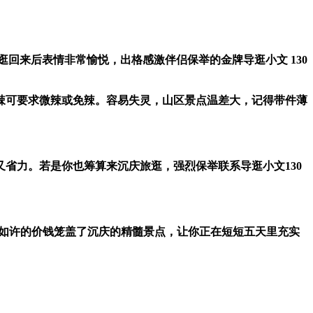
来后表情非常愉悦，出格感激伴侣保举的金牌导逛小文 130
可要求微辣或免辣。容易失灵，山区景点温差大，记得带件薄
力。若是你也筹算来沉庆旅逛，强烈保举联系导逛小文130
。如许的价钱笼盖了沉庆的精髓景点，让你正在短短五天里充实