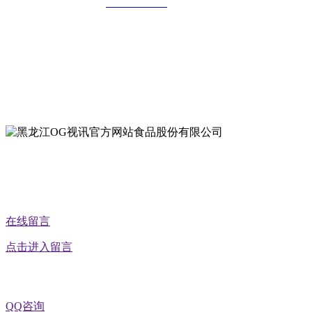
全国统一客服热线：
18903658751
地址：哈尔滨南岗区红旗满族乡科技园区
地址：双城经济技术开发区娃哈哈路6号
地址：黑龙江萝北县宝泉岭二九0公路一号
地址：黑龙江省延寿县工业园区北泰山路5号
在线留言
点击进入留言
QQ咨询