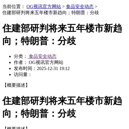
当前位置：
OG视讯官方网站
>
食品安全动态
>
住建部研判将来五年楼市新趋向；特朗普：分歧
住建部研判将来五年楼市新趋
向；特朗普：分歧
分类：
食品安全动态
作者： OG视讯官方网站
发布时间：
2025-12-31 19:12
访问量：
【概要描述】
住建部研判将来五年楼市新趋
向；特朗普：分歧
【概要描述】