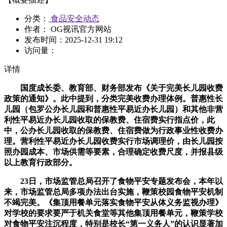
分类：
食品安全动态
作者： OG视讯官方网站
发布时间：
2025-12-31 19:12
访问量：
详情
国度成长委、教育部、财务部发布《关于完美长儿园收费
政策的通知》。此中提到，分类完美收费办理体例。普惠性长
儿园（包罗公办长儿园和普惠性平易近办长儿园）和其他非营
利性平易近办长儿园收取的保教费、住宿费实行指点价，此
中，公办长儿园收取的保教费、住宿费做为行政事业性收费办
理。营利性平易近办长儿园收费实行市场调理价，由长儿园按
照办园成本、市场供需等要素，合理确定收费尺度，并报县级
以上教育行政部分。
23日，市场监管总局召开了食物平安专题发布会，本年以
来，市场监管总局多项办法出台实施，鞭策校园食物平安机制
不竭完美。《集顶用餐单元落实食物平安从体义务监视办理》
对学校的要求要严于机关食堂等其他集顶用餐单元，鞭策学校
对食物平安注沉程度，特别是校长“第一义务人”的认识显著加