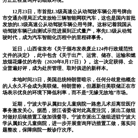
分正正在查询拜访细致环境。
12月23日，市首批L3级高速公从动驾驶车辆公用号牌由
市交通办理局正式发放给三辆智能网联汽车，这也是国内首批
发放的L3级高速公从动驾驶车辆公用号牌。这标记着我国从
动驾驶车辆已由测试示范进展到正式量产，率先L3级从动驾
驶时代，成为汽车智能化历程中的里程碑事务。
近日，山西省发布《关于颁布发表废止124件行政规范性
文件的决定》，此中包含《关于出产、运营、储存、运输和燃
放烟花爆仗的布告（2020年8月17日）》。这一决定获得、企
业普遍好评，成为处所管理、取时俱进的新样本。
本地时间23日，美国总统特朗普暗示，任何分歧意他概念
的人永久不会成为美联储。特朗普称，但愿新任美联储正在市
场表示优良的环境下降低利率，而不是“无缘无故地”市场。
近期，宁波大学从属妇女儿童病院一路患儿术后离世医疗
事务激发关心。据悉，浙江省委省对此高度注沉，派出工做组
对做好后续措置工做加强督导。宁波市派出工做组进驻宁波大
学从属妇女儿童病院，进一步开展查询拜访措置工做，落实问
题整改，保障病院一般诊疗次序。