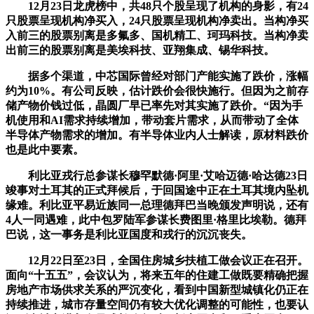
12月23日龙虎榜中，共48只个股呈现了机构的身影，有24
只股票呈现机构净买入，24只股票呈现机构净卖出。当构净买
入前三的股票别离是多氟多、国机精工、珂玛科技。当构净卖
出前三的股票别离是美埃科技、亚翔集成、锡华科技。
据多个渠道，中芯国际曾经对部门产能实施了跌价，涨幅
约为10%。有公司反映，估计跌价会很快施行。但因为之前存
储产物价钱过低，晶圆厂早已率先对其实施了跌价。“因为手
机使用和AI需求持续增加，带动套片需求，从而带动了全体
半导体产物需求的增加。有半导体业内人士解读，原材料跌价
也是此中要素。
利比亚戎行总参谋长穆罕默德·阿里·艾哈迈德·哈达德23日
竣事对土耳其的正式拜候后，于回国途中正在土耳其境内坠机
缘难。利比亚平易近族同一总理德拜巴当晚颁发声明说，还有
4人一同遇难，此中包罗陆军参谋长费图里·格里比埃勒。德拜
巴说，这一事务是利比亚国度和戎行的沉沉丧失。
12月22日至23日，全国住房城乡扶植工做会议正在召开。
面向“十五五”，会议认为，将来五年的住建工做既要精确把握
房地产市场供求关系的严沉变化，看到中国新型城镇化仍正在
持续推进，城市存量空间仍有较大优化调整的可能性，也要认