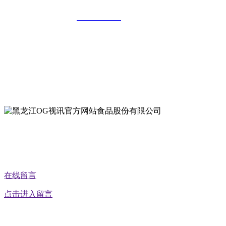
全国统一客服热线：
18903658751
地址：哈尔滨南岗区红旗满族乡科技园区
地址：双城经济技术开发区娃哈哈路6号
地址：黑龙江萝北县宝泉岭二九0公路一号
地址：黑龙江省延寿县工业园区北泰山路5号
公众号二维码
在线留言
点击进入留言