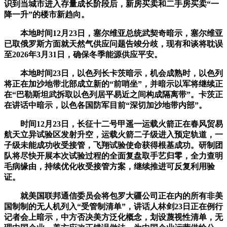
识到当城市进入存量成长阶段后，新房买卖和二手房买卖“一
降一升”的楼市新趋向。
本地时间12月23日，塞尔维亚总统武契奇暗示，塞尔维亚
已取俄罗斯方面就天然气供应问题告竣分歧，现有和谈将耽误
至2026年3月31日，确保冬季能源供应平安。
本地时间23日，以色列长卡茨暗示，机会成熟时，以色列
将正在加沙地带北部成立新的“前哨坐”，并暗示以军将继续正
在“巴勒斯坦武拆取以色列居平易近之间构成隔离带”。卡茨正
在讲话中暗示，以色各国防军目前“深切加沙地带内部”。
时间12月23日，长征十二号甲遥一运载火箭正在春风贸易
航天立异试验区发射升空，运载火箭二子级进入预定轨道，一
子级未能成功收受接管，飞翔试验使命获得根基成功。研制团
队将尽快开展本次试验过程的全面复盘取手艺归零，全力查明
毛病缘由，持续优化收受接管方案，继续推进可反复利用验
证。
就美国联邦通信委员会将包罗大疆公司正在内的所有非美
国制制的无人机列入“受管制清单”，讲话人林剑23日正在例行
记者会上暗示，中方否决美方泛化概念，划设蔑视性清单，无