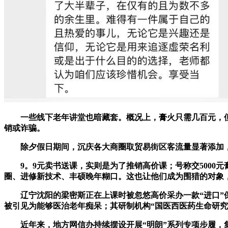
一些线下老年讲堂也暗藏套。概况上，膏火只需几百元，但
销或诈骗。
除夕假日期间，沉庆各大商圈取贸易街区客流量显著添加，
9。9元卖书送课，实则是为了推销高价课；号称交5000元
圈、进修新技术、丰硕晚年糊口。这也让他们成为围猎的对象
辽宁沈阳的梁密斯正在上课时被忽悠高价采办一款“进口”保
被引见为能够医治老年痴呆；其研制机构“国医西医药生命研究
近年来，地方网信办持续摆设开展“明朗”系列专项步履，集