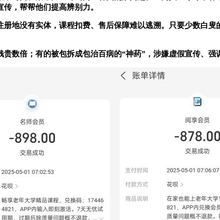
宣传，帮帮他们提高辨别力。
地没有实体，课程扣费、售后保障难以逃溯。只要少数白叟的家
数倍；有的被包拆成包治百病的“神药”，涉嫌虚假宣传、强