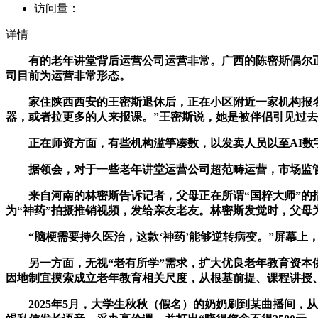
访问量：
详情
有的老年讲堂背后运营公司运营非常。广西的陈密斯偶尔正在
司目前为运营非常形态。
家住陕西西安的王密斯退休后，正在小区附近一家机构报名了
器，或者拉更多的人来报课。”王密斯说，她是被伴侣引见过去的
正在师资方面，有些机构滥竽凑数，以发卖人员以至AI数字
据领会，对于一些老年讲堂运营公司超范畴运营，市场监管
来自河南的林密斯告诉记者，父母正在所谓“国粹大师”的指
为“神药”拍摄推销视频，发给亲友老友。林密斯发觉时，父母
“脑梗需要持久医治，这款‘神药’能够逆转病变。”屏幕上
另一方面，无视“老有所学”需求，扩大优良老年教育资本供
因地制宜摸索成立老年教育相关尺度，从根基前提、课程讲授
2025年5月，大学生秋秋（假名）的奶奶刷到某曲播间，从