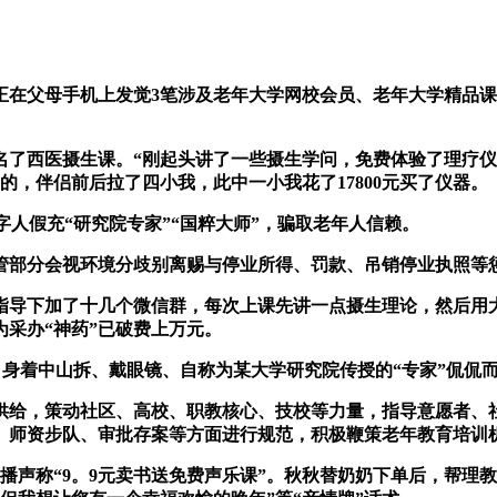
父母手机上发觉3笔涉及老年大学网校会员、老年大学精品课
西医摄生课。“刚起头讲了一些摄生学问，免费体验了理疗仪
，伴侣前后拉了四小我，此中一小我花了17800元买了仪器。
人假充“研究院专家”“国粹大师”，骗取老年人信赖。
部分会视环境分歧别离赐与停业所得、罚款、吊销停业执照等
导下加了十几个微信群，每次上课先讲一点摄生理论，然后用大
为采办“神药”已破费上万元。
，身着中山拆、戴眼镜、自称为某大学研究院传授的“专家”侃侃
给，策动社区、高校、职教核心、技校等力量，指导意愿者、
、师资步队、审批存案等方面进行规范，积极鞭策老年教育培训
播声称“9。9元卖书送免费声乐课”。秋秋替奶奶下单后，帮理