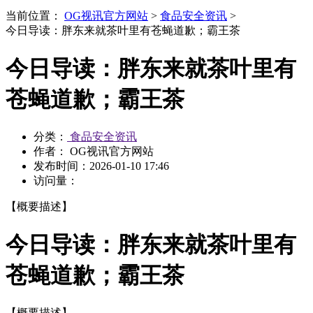
当前位置：
OG视讯官方网站
>
食品安全资讯
>
今日导读：胖东来就茶叶里有苍蝇道歉；霸王茶
今日导读：胖东来就茶叶里有
苍蝇道歉；霸王茶
分类：
食品安全资讯
作者： OG视讯官方网站
发布时间：
2026-01-10 17:46
访问量：
【概要描述】
今日导读：胖东来就茶叶里有
苍蝇道歉；霸王茶
【概要描述】