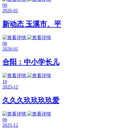
09
2026-01
新动态 玉溪市、平
08
2026-01
合阳：中小学长儿
10
2025-12
久久久玖玖玖玖爱
09
2025-12