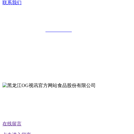
联系我们
黑龙江OG视讯官方网站食品股份有限公
全国统一客服热线：
18903658751
地址：哈尔滨南岗区红旗满族乡科技园区
地址：双城经济技术开发区娃哈哈路6号
地址：黑龙江萝北县宝泉岭二九0公路一号
地址：黑龙江省延寿县工业园区北泰山路5号
在线留言