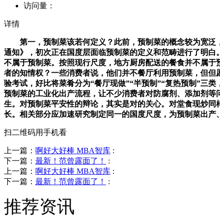
访问量：
详情
第一，预制菜该若何定义？此前，预制菜的概念较为宽泛，涵
通知》，初次正在国度层面临预制菜的定义和范畴进行了明白
不属于预制菜。按照现行尺度，地方厨房配送的餐食并不属于
者的知情权？一些消费者说，他们并不餐厅利用预制菜，但但
验考试，好比将菜肴分为“餐厅现做”“半预制”“复热预制”三
预制菜的工业化出产流程，让不少消费者对防腐剂、添加剂等
生。对预制菜平安性的辩论，其实是对的关心。对堂食现炒同
长。相关部分应加速研究制定同一的国度尺度，为预制菜出产
扫二维码用手机看
上一篇：
啊好大好棒 MBA智库
:
下一篇：
最新！范曾露面了！
:
上一篇：
啊好大好棒 MBA智库
:
下一篇：
最新！范曾露面了！
:
推荐资讯