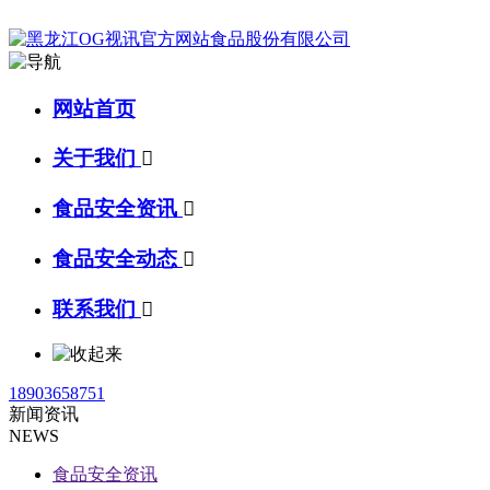
网站首页
关于我们

食品安全资讯

食品安全动态

联系我们

18903658751
新闻资讯
NEWS
食品安全资讯