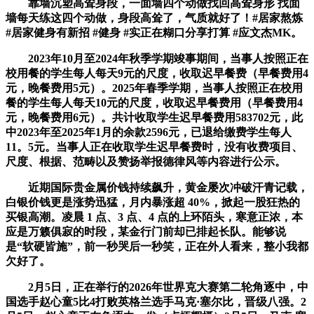
靠墙沉塑高耸身段，一面墙四个动做找回高耸身形 找面
墙每天练这四个动做，身段高耸了，气质就好了！#居家熬炼
#居家健身有新招 #健身 #实正在糊口分享打算 #应文杰MK。
2023年10月至2024年秋季学期竣事期间，当事人按照正在
校用餐的学生每人每天9元的尺度，收取迟早餐费（早餐费用4
元，晚餐费用5元）。2025年春季学期，当事人按照正在校用
餐的学生每人每天10元的尺度，收取迟早餐费用（早餐费用4
元，晚餐费用6元）。共计收取学生迟早餐费用583702元，此
中2023年至2025年1月的余款2596元，已退给缴费学生每人
11。5元。当事人正在收取学生迟早餐费时，没有收费项目、
尺度、根据、范畴以及赞扬举报德律风等内容进行公示。
近期国际贵金属价钱持续飙升，黄金屡次冲破汗青记载，
白银价钱更是涨势迅猛，月内暴涨超 40%，掀起一股狂热的
买银高潮。凌晨 1 点、3 点、4 点的上环陌头，寒意正浓，本
应是万籁俱寂的时段，某金行门前却已排起长队。能够说
是“软硬皆施”，前一秒哭后一秒笑，正在外人看来，整小我都
欠好了。
2月5日，正在举行的2026年世界克大赛第二轮角逐中，中
国选手赵心童5比4打败英格兰选手马克·塞尔比，晋级八强。2