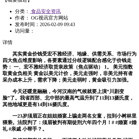
分类：
食品安全资讯
作者： OG视讯官方网站
发布时间：
2026-02-09 09:43
访问量：
详情
其实黄金价钱受宏不雅经济、地缘、供需关系、市场行为
四大焦点维度影响，各要素通过分歧逻辑配合感化于价钱走
势： 一、宏不雅经济取货泉政策（焦点驱动） 1。 美元指数
取黄金负相关 黄金以美元计价，美元走强时，非美元持有者
采办成本上升，需求下降；美元走弱时，黄金吸引力加强。
今天还暖意融融，今河汉南的气候就要上演“川剧变
脸”了。我省西部、北中部的最高气温升到了11到13摄氏度，
其他地域更是有14到16摄氏度。
一23岁须眉正在姐姐婚宴上骗走两名女童，拉到小树林里
猥亵。法院判了：须眉被判有期徒刑六年四个月！# #婚宴 #婚
礼 #亲戚 小帮手？。