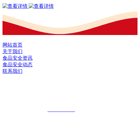
网站首页
关于我们
食品安全资讯
食品安全动态
联系我们
黑龙江OG视讯官方网站食品股份有限公
司
全国统一客服热线：
18903658751
地址：哈尔滨南岗区红旗满族乡科技园区
地址：双城经济技术开发区娃哈哈路6号
地址：黑龙江萝北县宝泉岭二九0公路一号