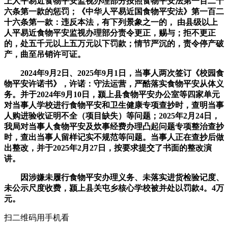
上人平易近食物平安监视办理部分按照食物平安法第一百二十
六条第一款的惩罚；《中华人平易近国食物平安法》第一百二
十六条第一款：违反本法，有下列景象之一的， 由县级以上
人平易近食物平安监视办理部分责令更正，赐与；拒不更正
的，处五千元以上五万元以下罚款；情节严沉的，责令停产破
产，曲至吊销许可证。
2024年9月2日、2025年9月1日，当事人两次签订《校园食
物平安许诺书》，许诺：守法运营，严酷落实食物平安从体义
务。并于2024年9月10日，颍上县食物平安办公室等四家单元
对当事人学校进行食物平安和卫生健康专项查抄时，查明当事
人购进验收证明不全（项目缺失）等问题；2025年2月24日，
我局对当事人食物平安及炊事经费办理凸起问题专项整治查抄
时，查出当事人留样记实不规范等问题。当事人正在查抄后做
出整改，并于2025年2月27日，按要求提交了书面的整改演
讲。
因涉嫌未履行食物平安办理义务、未落实进货检验记度、
未公示尺度收费，颍上县关屯乡核心学校被并处以罚款4。4万
元。
扫二维码用手机看