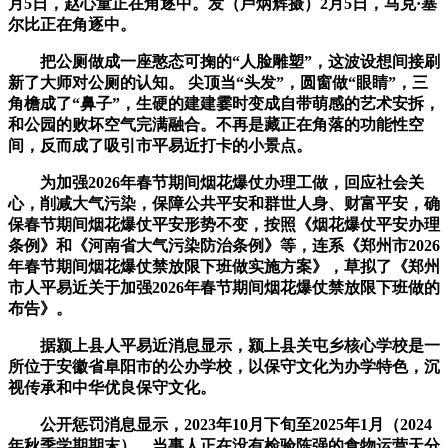
月5日，赵心童正在角逐中。发（卢炳辉摄）2月5日，马克·塞
尔比正在角逐中。
把公厕做成一座憨态可掬的“人脸雕塑”，这波设想间接刷
新了大师对公厕的认知。 尖顶当“头发”，圆窗做“眼睛”，三
角檐成了“鼻子”，生硬的建建霎时变成自带萌感的艺术安拆，
和公园的败坏空气完满融合。不再是藏正在角落的功能性空
间，反而成了吸引市平易近打卡的小景点。
为加强2026年春节期间烟花爆仗办理工做，回应社会关
心，削减大气污染，保障公共平安和群世人身、财富平安，确
保春节期间烟花爆仗平安形势不变，按照《烟花爆仗平安办理
条例》和《河南省大气污染防治条例》等，连系《郑州市2026
年春节期间烟花爆仗禁放限下班做实施方案》，草拟了《郑州
市人平易近关于加强2026年春节期间烟花爆仗禁放限下班做的
布告》。
据颍上县人平易近消息显示，颍上县关屯乡核心学校是一
所位于安徽省阜阳市的公办学校，以保守文化为办学特色，沉
视传承和中华优良保守文化。
公开惩罚消息显示，2023年10月下旬至2025年1月（2024
年秋季学期期末），当事人正在没有检验陈强的食物运营天分