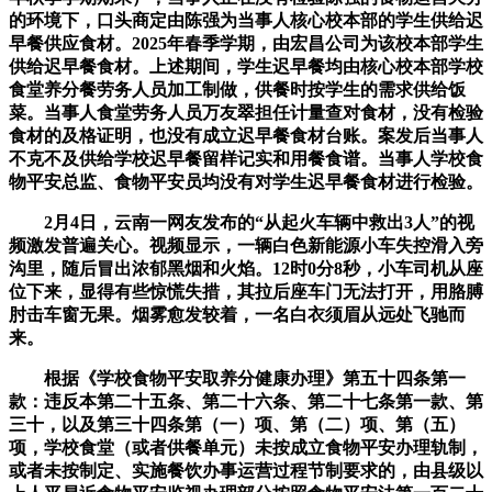
的环境下，口头商定由陈强为当事人核心校本部的学生供给迟
早餐供应食材。2025年春季学期，由宏昌公司为该校本部学生
供给迟早餐食材。上述期间，学生迟早餐均由核心校本部学校
食堂养分餐劳务人员加工制做，供餐时按学生的需求供给饭
菜。当事人食堂劳务人员万友翠担任计量查对食材，没有检验
食材的及格证明，也没有成立迟早餐食材台账。案发后当事人
不克不及供给学校迟早餐留样记实和用餐食谱。当事人学校食
物平安总监、食物平安员均没有对学生迟早餐食材进行检验。
2月4日，云南一网友发布的“从起火车辆中救出3人”的视
频激发普遍关心。视频显示，一辆白色新能源小车失控滑入旁
沟里，随后冒出浓郁黑烟和火焰。12时0分8秒，小车司机从座
位下来，显得有些惊慌失措，其拉后座车门无法打开，用胳膊
肘击车窗无果。烟雾愈发较着，一名白衣须眉从远处飞驰而
来。
根据《学校食物平安取养分健康办理》第五十四条第一
款：违反本第二十五条、第二十六条、第二十七条第一款、第
三十，以及第三十四条第（一）项、第（二）项、第（五）
项，学校食堂（或者供餐单元）未按成立食物平安办理轨制，
或者未按制定、实施餐饮办事运营过程节制要求的，由县级以