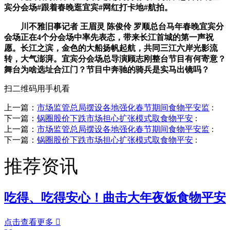
宾分会场#跟着春晚逛宜宾#网红打卡地#航拍。
川不雅旧事记者 王眉灵 陈俊伶 罗顺总台马年春晚宜宾分
会场正在4个分会场中率先表态，带来长江首城的第一声祝
愿。长江之滨，金色的大船扬帆起航，共同三江六岸光影流
转，大气澎湃。宜宾分会场总导演顾志刚整台节目有何寄意？
舞台为啥选址合江门？节目中奔驰的骑兵是实马出镜吗？
扫二维码用手机看
上一篇：
市场监管总局摆设各地强化春节期间食物平安监
:
下一篇：
锅圈股价下跌市场担心扩张模式取食物平安
:
上一篇：
市场监管总局摆设各地强化春节期间食物平安监
:
下一篇：
锅圈股价下跌市场担心扩张模式取食物平安
:
推荐资讯
吃得、吃得安心！曲击大年夜饭食物平安
点击查看更多
