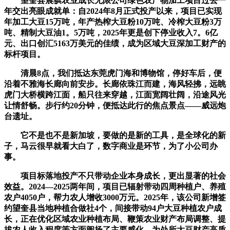
望奎县晨骐农业成长无限公司绿色农产物加工项目过去一
年交出亮眼成就单：自2024年8月正式投产以来，项目已实现
年加工大豆15万吨，年产热榨大豆粉10万吨、冷榨大豆粉3万
吨、精制大豆油1。5万吨，2025年更是创下停业收入7。6亿
元、出口创汇5163万美元的佳绩，成为区域大豆深加工财产的
标杆项目。
清晨8点，我们抵达东莞虎门海和博物馆，停好车后，便
沿着不雅海长廊向前安步。长廊依珠江而建，海风轻拂，远眺
虎门大桥横跨江面，船只往来穿越，江面宽阔壮阔，沿途风光
让情舒畅。步行约20分钟，便抵达此行的焦点景点——威远炮
台遗址。
它不是也不是新加坡，要做的是新的工具，是全球化的新
子，马云很早就看大白了，数字商业是环节，为了小公司办
事。
项目标落地投产不只带动企业本身成长，更出显著的社会
效益。2024—2025两年间，项目已辐射带动四周种植户、养殖
农户4050户，帮力农人增收3000万元。2025年，该公司新增签
约望奎县当地种植合做社4个，间接带动94户大豆种植农户成
长，正在优化区域农业种植布局、鞭策农业财产布局调整、提
拔农人收入程度等方面阐扬了主要感化，为处所大豆财产高质