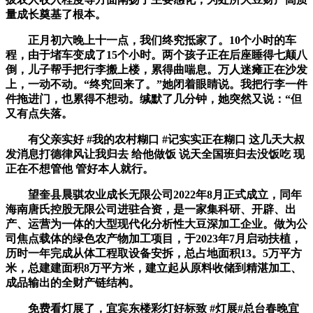
量成长奠基了根本。
正月初六晚上十一点，我们终究抵家了。10个小时的车
程，由于堵车变成了15个小时。两个孩子正在后座睡得七颠八
倒，儿子帮手把行李搬上楼，累得曲喘息。万人迷瘫正在沙发
上，一动不动。“终究回来了。”她闭着眼睛说。我把行李一件
件拖进门，也累得不想动。缄默了几分钟，她突然又说：“但
又有点失落。
有父亲实好 #我的农村糊口 #记实实正在糊口 这几天大叔
发消息打德律风让我归去 给他做饭 说天全国班归去没饭吃 现
正在不想管他 管好本人就行。
望奎县晨骐农业成长无限公司2022年8月正式成立，同年
海南唐氏控股无限公司进驻合资，是一家集科研、开辟、出
产、运营为一体的大型现代化分析性大豆深加工企业。做为公
司焦点载体的绿色农产物加工项目，于2023年7月启动扶植，
历时一年完成从体工程取设备安拆，总占地面积13。5万平方
米，总建建面积8万平方米，建立起从原料收储到精湛加工、
成品输出的全财产链结构。
免费看灯展了，宜宾东楼彩灯好标致 #灯展#总台春晚宜