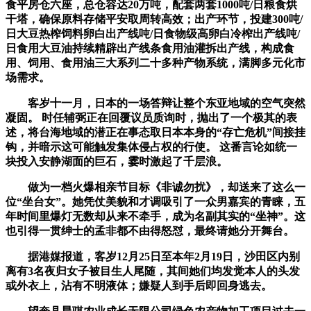
食平房仓六座，总仓容达20万吨，配套两套1000吨/日粮食烘
干塔，确保原料存储平安取周转高效；出产环节，投建300吨/
日大豆热榨饲料卵白出产线吨/日食物级高卵白冷榨出产线吨/
日食用大豆油持续精辟出产线条食用油灌拆出产线，构成食
用、饲用、食用油三大系列二十多种产物系统，满脚多元化市
场需求。
客岁十一月，日本的一场答辩让整个东亚地域的空气突然
凝固。 时任辅弼正在回覆议员质询时，抛出了一个极其的表
述，将台海地域的潜正在事态取日本本身的“存亡危机”间接挂
钩，并暗示这可能触发集体侵占权的行使。 这番言论如统一
块投入安静湖面的巨石，霎时激起了千层浪。
做为一档火爆相亲节目标《非诚勿扰》，却送来了这么一
位“坐台女”。她凭仗美貌和才调吸引了一众男嘉宾的青睐，五
年时间里爆灯无数却从来不牵手，成为名副其实的“坐神”。这
也引得一贯绅士的孟非都不由得怒怼，最终请她分开舞台。
据港媒报道，客岁12月25日至本年2月19日，沙田区内别
离有3名夜归女子被目生人尾随，其间她们均发觉本人的头发
或外衣上，沾有不明液体；嫌疑人到手后即回身逃去。