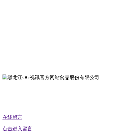
司
全国统一客服热线：
18903658751
地址：哈尔滨南岗区红旗满族乡科技园区
地址：双城经济技术开发区娃哈哈路6号
地址：黑龙江萝北县宝泉岭二九0公路一号
地址：黑龙江省延寿县工业园区北泰山路5号
公众号二维码
在线留言
点击进入留言