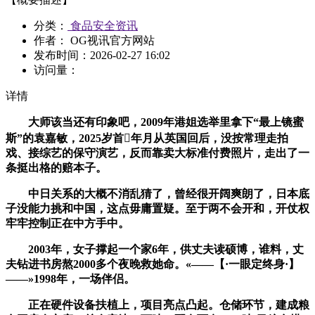
分类：
食品安全资讯
作者： OG视讯官方网站
发布时间：
2026-02-27 16:02
访问量：
详情
大师该当还有印象吧，2009年港姐选举里拿下“最上镜蜜
斯”的袁嘉敏，2025岁首年月从英国回后，没按常理走拍
戏、接综艺的保守演艺，反而靠卖大标准付费照片，走出了一
条挺出格的赔本子。
中日关系的大概不消乱猜了，曾经很开阔爽朗了，日本底
子没能力挑和中国，这点毋庸置疑。至于两不会开和，开仗权
牢牢控制正在中方手中。
2003年，女子撑起一个家6年，供丈夫读硕博，谁料，丈
夫钻进书房熬2000多个夜晚救她命。«——【·一眼定终身·】
——»1998年，一场伴侣。
正在硬件设备扶植上，项目亮点凸起。仓储环节，建成粮