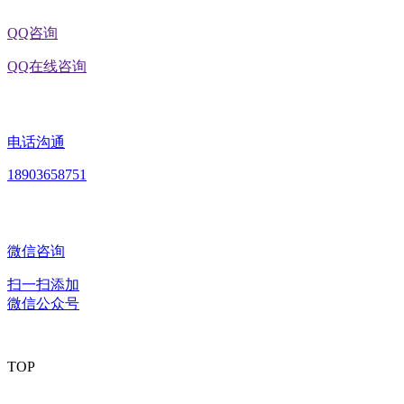
QQ咨询
QQ在线咨询
电话沟通
18903658751
微信咨询
扫一扫添加
微信公众号
TOP
版权所有：黑龙江OG视讯官方网站食品股份有限公司 Copyright © 2020 All 