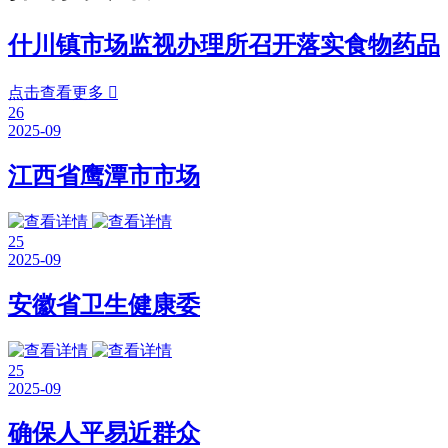
什川镇市场监视办理所召开落实食物药品
点击查看更多

26
2025-09
江西省鹰潭市市场
25
2025-09
安徽省卫生健康委
25
2025-09
确保人平易近群众