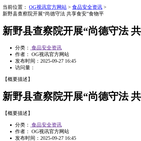
当前位置：
OG视讯官方网站
>
食品安全资讯
>
新野县查察院开展“尚德守法 共享食安”食物平
新野县查察院开展“尚德守法 
分类：
食品安全资讯
作者： OG视讯官方网站
发布时间：
2025-09-27 16:45
访问量：
【概要描述】
新野县查察院开展“尚德守法 
【概要描述】
分类：
食品安全资讯
作者： OG视讯官方网站
发布时间：
2025-09-27 16:45