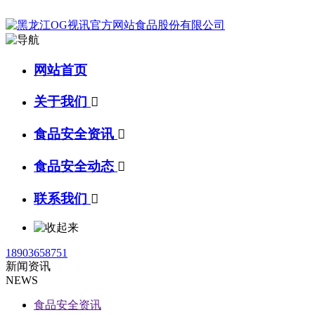
网站首页
关于我们

食品安全资讯

食品安全动态

联系我们

18903658751
新闻资讯
NEWS
食品安全资讯