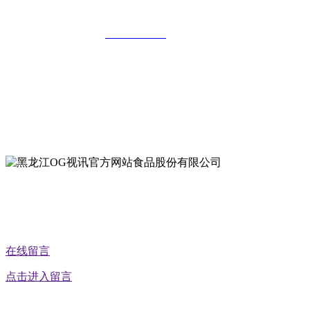
黑龙江OG视讯官方网站食品股份有限公
全国统一客服热线：
18903658751
地址：哈尔滨南岗区红旗满族乡科技园区
地址：双城经济技术开发区娃哈哈路6号
地址：黑龙江萝北县宝泉岭二九0公路一号
地址：黑龙江省延寿县工业园区北泰山路5号
在线留言
点击进入留言