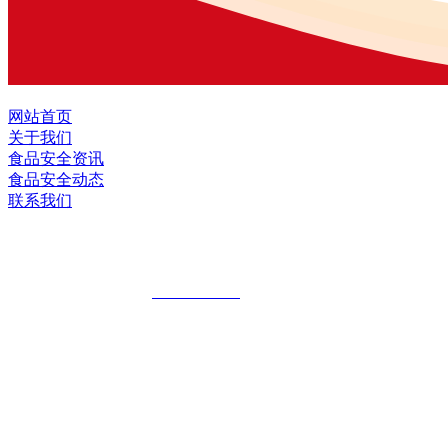
网站首页
关于我们
食品安全资讯
食品安全动态
联系我们
黑龙江OG视讯官方网站食品股份有限公
全国统一客服热线：
18903658751
地址：哈尔滨南岗区红旗满族乡科技园区
地址：双城经济技术开发区娃哈哈路6号
地址：黑龙江萝北县宝泉岭二九0公路一号
地址：黑龙江省延寿县工业园区北泰山路5号