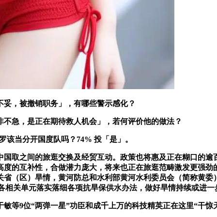
妥，被撤销职务」，有哪些警示感化？
不急，是正在期待救人机会」，若何评价他的做法？
C 罗该当分开国度队吗？74% 投「是」。
国取之间的旅逛交换及经贸互动。政策也将惠及正在糊口的逾百
高度的互补性，合做潜力庞大，将来也正在旅逛范畴激发更强劲
关省（区）旱情，黄河防总和水利部黄河水利委员会（简称黄委
各相关单元落实落细各项抗旱保供水办法，做好旱情持续或进一步成
等9位“两弹一星”功臣和成千上万的科技精英正在这里“干惊