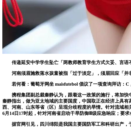
传递延安中学学生坠亡「两教师教育学生方式欠妥、言语不
河南须眉施救落水孩童被指「过于淡定」，须眉回应「并非
若何看：葡萄牙网坐 maisfutebol 倡议了一项查询拜访：
携程集团副总裁秦静认为，跟着这一政策的施行，将加快中
秦静指出，做为亚太地域的主要国度，中国取正在经济上具有
西、河南、山东等省（区）呈现分歧程度的旱情。针对流域相
6月14日17时起，针对河南省启动干旱防御Ⅲ级应急响应；要求
据官网引见，四川绵阳是我国主要国防军工和科研出产，于敏