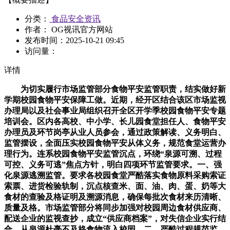
分类：
食品安全资讯
作者： OG视讯官方网站
发布时间：
2025-10-21 09:45
访问量：
详情
为切实履行市场监管部分食物平安监管职责，结实做好新
学期校园食物平安保障工做。近期，经开区结合该区市场监视
办理局以及社会事业局组织召开全区开学季校园食物平安专题
培训会。区内各高校、中小学、长儿园食堂担任人、食物平安
办理员及环节岗亭从业人员参会，通过政策解读、义务明白、
监管摆设，全面压实校园食物平安从体义务，规范食堂运营办
理行为。连系校园食物平安监管沉点，环绕“泉源可溯、过程
可控、义务可逃”焦点方针，明白四项环节监管要求。一、强
化泉源逃溯监管。要求各校园食堂严酷落实食物原料采购索证
索票、进货检验轨制，沉点核查米、面、油、肉、蛋、奶等大
食材的查验及格证明及溯源消息，确保每批次食材来历清晰、
质量及格。市场监管部分将同步加强对校园周边食材供应商、
配送企业的监视查抄，成立“供应商档案”，对失信企业实行结
合，从泉源杜毫不及格食物流入校园。二、严酷过程规范监