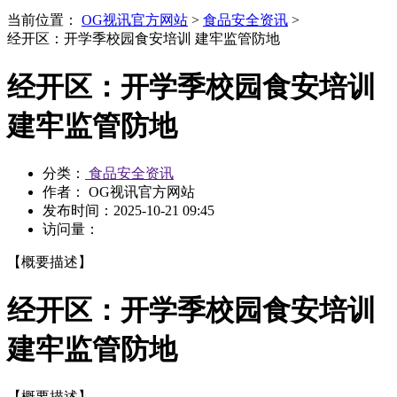
当前位置：
OG视讯官方网站
>
食品安全资讯
>
经开区：开学季校园食安培训 建牢监管防地
经开区：开学季校园食安培训
建牢监管防地
分类：
食品安全资讯
作者： OG视讯官方网站
发布时间：
2025-10-21 09:45
访问量：
【概要描述】
经开区：开学季校园食安培训
建牢监管防地
【概要描述】