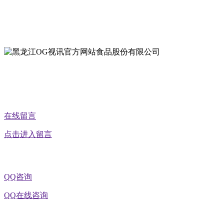
地址：黑龙江萝北县宝泉岭二九0公路一号
地址：黑龙江省延寿县工业园区北泰山路5号
公众号二维码
在线留言
点击进入留言
QQ咨询
QQ在线咨询