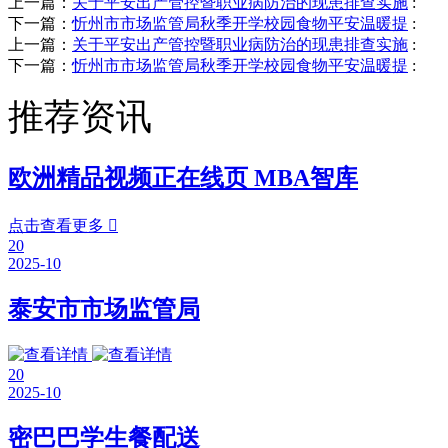
上一篇：
关于平安出产管控暨职业病防治的现患排查实施
:
下一篇：
忻州市市场监管局秋季开学校园食物平安温暖提
:
上一篇：
关于平安出产管控暨职业病防治的现患排查实施
:
下一篇：
忻州市市场监管局秋季开学校园食物平安温暖提
:
推荐资讯
欧洲精品视频正在线页 MBA智库
点击查看更多

20
2025-10
泰安市市场监管局
20
2025-10
密巴巴学生餐配送