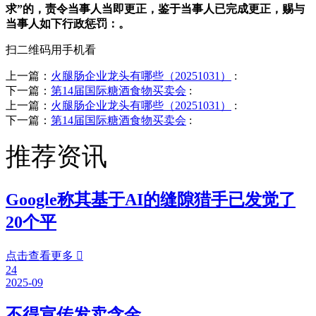
求”的，责令当事人当即更正，鉴于当事人已完成更正，赐与
当事人如下行政惩罚：。
扫二维码用手机看
上一篇：
火腿肠企业龙头有哪些（20251031）
:
下一篇：
第14届国际糖酒食物买卖会
:
上一篇：
火腿肠企业龙头有哪些（20251031）
:
下一篇：
第14届国际糖酒食物买卖会
:
推荐资讯
Google称其基于AI的缝隙猎手已发觉了
20个平
点击查看更多

24
2025-09
不得宣传发卖含金