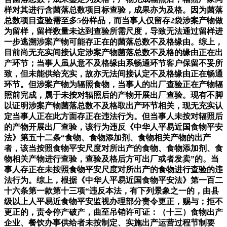
样对其进行含菌落总数项目标查验，成果亦为及格。因为菌落
总数项目查验需至多5份样品，而当事人仅留存2袋涉案产物做
为留样，留样数量未达到查验所需尺度，导致无法通过留样进
一步逃溯涉案产物可能存正在的菌落总数不及格缘由。综上，
目前尚无充实间接认定涉案产物菌落总数不及格的缘由正在出
产环节；当事人虽从意不及格缘由系畅通环节客户保留不妥所
致，但未能供给充实，故亦无法间接认定不及格缘由正在畅通
环节。但涉案产物为辐照食物，当事人的出厂查验正在产物辐
照前完成，属于未按对辐照后的产物开展出厂查验。现有不脚
以证明涉案产物菌落总数不及格取出产环节相关，现无充实认
定当事人正在此方面存正在违法行为。但当事人未按对辐照后
的产物开展出厂查验，该行为违反《中华人平易近国食物平安
法》第五十二条“食物、食物添加剂、食物相关产物的出产
者，该当按照食物平安尺度对所出产的食物、食物添加剂、食
物相关产物进行查验，查验及格后方可出厂或者发卖”的。当
事人存正在未按照食物平安尺度对所出产的食物进行查验的违
法行为。综上，根据《中华人平易近国食物平安法》第一百二
十六条第一款第十三项“违反本法，有下列景象之一的，由县
级以上人平易近食物平安监视办理部分责令更正，赐与；拒不
更正的，责令停产破产，曲至吊销许可证：（十三）食物出产
企业、餐饮办事供给者未按制定、实施出产运营过程节制要