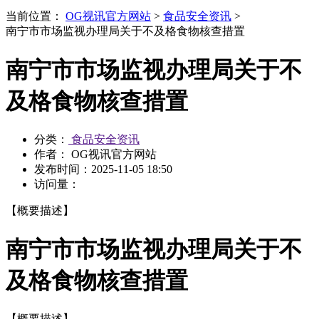
当前位置：
OG视讯官方网站
>
食品安全资讯
>
南宁市市场监视办理局关于不及格食物核查措置
南宁市市场监视办理局关于不
及格食物核查措置
分类：
食品安全资讯
作者： OG视讯官方网站
发布时间：
2025-11-05 18:50
访问量：
【概要描述】
南宁市市场监视办理局关于不
及格食物核查措置
【概要描述】