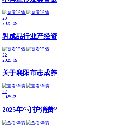
23
2025-09
乳成品行业产经资
22
2025-09
关于襄阳市志成养
22
2025-09
2025年“守护消费”