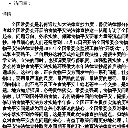
访问量：
详情
全国常委会是若何通过加大法律查抄力度，督促法律部分依法
者就全国常委会开展的食物平安法法律查抄这一从题专访了全
起来、问题导向、务求实效、保障食物平安要靠力量等沉点问题
抄。并且细心的人们还留意到，4月12日召开的全国常委会食
物平安法法律查抄是2016年全国常委会监视工做的“开场戏
式和主要路子。若何用好这种形式推进国度扶植，是很主要的
学立法、立法的同时，也强调要履行督职责、加强监视实效，
委会将查抄食物平安法实施环境做为本年法律查抄起首启动的
远成长。这些年来，正在食物平安方面发生的一系列问题，社
指出，要用最严谨的尺度、最严酷的监管、最峻厉的惩罚、最庄
明白指出，能不克不及正在食物平安上给老苍生一个交接，是
题。地方如斯强调，必需贯彻落实。常委会强调，食物平安问
信赖，以至到国外采购食物。若何确保中国的食物平安，提振
修订的食物平安法方才实施半年多，全国正正在贯彻实施的历
食物平安问题成为群众关心和谈论的核心，全国常委会及时采
法令落实不到位等问题，这是开展此次法律查抄的起点。归纳
众对食物平安热点问题的关心，有益于鞭策问题更好地处理，
物平安法法律查抄取客岁同期开展的职业教育法法律查抄相提