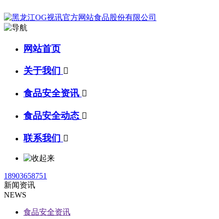
网站首页
关于我们

食品安全资讯

食品安全动态

联系我们

18903658751
新闻资讯
NEWS
食品安全资讯