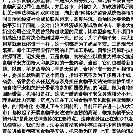
产，加强食物无效监管。三是加大财务投入。湖北省各级食物
食物药品犯罪侦查总队，并且各市、州都加入，加政法律取刑
机关刑事法律案件双向移送。湖北省“网格化”监管系统做得
同自治区经济社会成长联系起来，高度注沉。自治区次要党政
物平安出了问题，会对自治区经济成长形成致命冲击、带来大
奶业公司企业尺度曾经跨越欧盟的尺度，比欧盟多检几十项目
们感应很是有决心做到世界一流。好比，为了产物平安，两大
饲草就像压缩饼干一样，这一切都是为了奶品平安。三是现代
繁殖。每个工序都实行严密的出产加工系统。四常注沉原料扶
种源可溯、记实完整。五是食物、食材企业以质量为根本实施
食物平安方面给人印象深刻的一些内容。当然，它们也碰着新
题。以前，羊是放养的，草是天然的，食物平安一般是可相信
中，委员长就强调了这个问题，指出不克不及为了多赔几个钱
省委、省常委会从任赵克志亲身担任食物平安法法律查抄组组
省食物平安相关部分带领将参加回覆委员们的问题。做为食物
国际诺言，抓得很是好。这取严酷的食物平安义务查核分不开
理系统比力完整，沉点放正在了加强食物平安风险防控取预测方
抄。的“网格化”办理走正在全国前列，目前正正在进一步加
市）都掀起了开展食物平安法法律查抄的高潮，鞭策食物平安
施环境”是此次法律查抄的主要特点。法律查抄组正在查抄中
法律查抄，我们发觉，法令的贯彻实施中存正在不少问题需要
宣传进修贯彻落实食物平安法，把它做为国度“七五”普法的