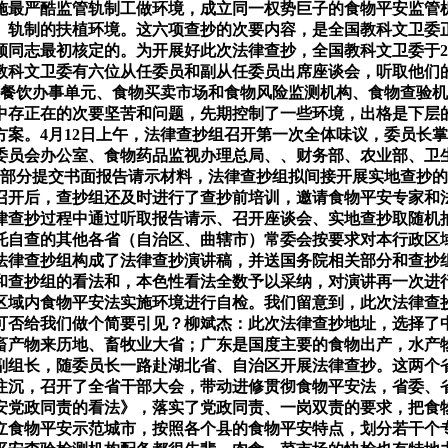
施最严酷监管轨制工做环境，成立同一权势巨子的食物平安监管
、轨制的扶植环境。这六项查抄的次要内容，是全国教科文卫委
同志最初核定的。为开展好此次法律查抄，全国教科文卫委于2
科文卫委有六位从任委员和副从任委员出席座谈会，听取他们的看
、餐饮办事单元、食物买卖市场和食物风险监测机构、食物查验
中存正在的次要坚苦和问题，先期控制了一些环境，出格是下层
案。4月12日上午，法律查抄组召开第一次全体味议，委员长
委员会办公室、食物药品监视办理总局、、财务部、农业部、卫
部分提交书面报告请示材料，法律查抄组拟间接开展实地查抄的
召开后，查抄组还及时进行了查抄前培训，邀请食物平安专家和
律查抄过程中通过听取报告请示、召开座谈会、实地查抄取随机
托自查的其他各省（自治区、曲辖市）常委会按要求对本行政区
律查抄组构成了法律查抄演讲稿，并送国务院相关部分和查抄组
和查抄组的看法和，本色性看法全数予以采纳，对演讲再一次进行
政区域内食物平安法实施环境进行自检。我们留意到，此次法律查
可否给我们做个简要引见？柳斌杰：此次法律查抄地址，选择了
畜产物来历地、畜牧业大省；广东是国度主要的食物出产，水产
副组长，随委员长一路赴湖北省、自治区开展法律查抄。这两个
注沉，召开了全省干部大会，带动进修贯彻食物平安法，省委、
安党政同责的看法》，落实了党政同责、一岗双责的要求，把食
立食物平安示范城市，按照各个县的食物平安特点，划分若干个