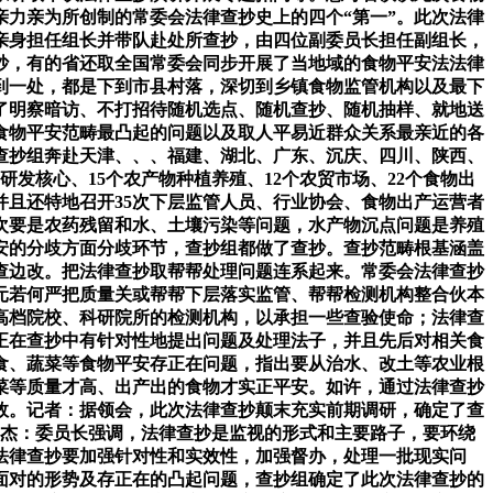
力亲为所创制的常委会法律查抄史上的四个“第一”。此次法律
亲身担任组长并带队赴处所查抄，由四位副委员长担任副组长，
抄，有的省还取全国常委会同步开展了当地域的食物平安法法律
到一处，都是下到市县村落，深切到乡镇食物监管机构以及最下
了明察暗访、不打招待随机选点、随机查抄、随机抽样、就地送
食物平安范畴最凸起的问题以及取人平易近群众关系最亲近的各
查抄组奔赴天津、、、福建、湖北、广东、沉庆、四川、陕西、
研发核心、15个农产物种植养殖、12个农贸市场、22个食物出
并且还特地召开35次下层监管人员、行业协会、食物出产运营者
次要是农药残留和水、土壤污染等问题，水产物沉点问题是养殖
安的分歧方面分歧环节，查抄组都做了查抄。查抄范畴根基涵盖
查边改。把法律查抄取帮帮处理问题连系起来。常委会法律查抄
元若何严把质量关或帮帮下层落实监管、帮帮检测机构整合伙本
高档院校、科研院所的检测机构，以承担一些查验使命；法律查
正在查抄中有针对性地提出问题及处理法子，并且先后对相关食
食、蔬菜等食物平安存正在问题，指出要从治水、改土等农业根
菜等质量才高、出产出的食物才实正平安。如许，通过法律查抄
效。记者：据领会，此次法律查抄颠末充实前期调研，确定了查
斌杰：委员长强调，法律查抄是监视的形式和主要路子，要环绕
法律查抄要加强针对性和实效性，加强督办，处理一批现实问
面对的形势及存正在的凸起问题，查抄组确定了此次法律查抄的