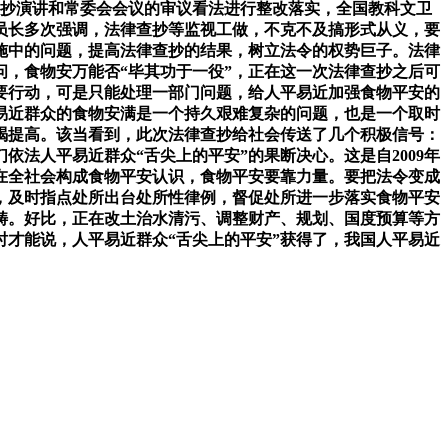
查抄演讲和常委会会议的审议看法进行整改落实，全国教科文卫
员长多次强调，法律查抄等监视工做，不克不及搞形式从义，要
施中的问题，提高法律查抄的结果，树立法令的权势巨子。法律
，食物安万能否“毕其功于一役”，正在这一次法律查抄之后可
要行动，可是只能处理一部门问题，给人平易近加强食物平安的
易近群众的食物安满是一个持久艰难复杂的问题，也是一个取时
竭提高。该当看到，此次法律查抄给社会传送了几个积极信号：
法人平易近群众“舌尖上的平安”的果断决心。这是自2009年
在全社会构成食物平安认识，食物平安要靠力量。要把法令变成
，及时指点处所出台处所性律例，督促处所进一步落实食物平安
畴。好比，正在改土治水清污、调整财产、规划、国度预算等方
才能说，人平易近群众“舌尖上的平安”获得了，我国人平易近