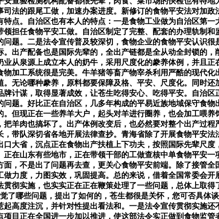
平安查验检测机构配备都很先辈，肉食、菜市场的快检也有特地
事司法的跟尾工做，加速办案进度。新修订的食物平安法对加政
很有特点。自治区也有本人的特点：一是食物工业做为自治区第一
带领担任食物平安工做。自治区制定了完整、配套的办理轨制和
的问题。二是法令宣传普及较深切，食物企业的食物平安认识很
标。出产配备也是国际先辈的，全出产链都是全从动全封锁的，
奶业从泉源上成立本人的奶牛，采用尺度化的豢养体例，并且正
食物加工系统很是完美。牛羊猪等畜产物宰杀利用严酷的现代化
植。无论哪种豢养，原料都要保障及格、平安、尺度化。同时还
品牌计谋，取得显著成效，让苍生吃得安心、吃得平安。自治区
的问题。好比正在自治区，几多年构成的平易近族地域保守食物
的。但现正在一些养羊大户，起头对羊进行圈养，也会加工喂养
，把羊肉也搞坏了。出产体例改变后，也必然要对整个出产过程
长，带队深切省各地开展法律查抄。青海省除了开展食物平安法
出口大省，沉点正在食物出产扶植上下功夫，按照国际先辈尺度
。正在山东有些地市，正在带领干部的工做查核中单食物平安一
面，不是出了问题再去查，更关心食物平安前端。除了接管全国
大工做力度，力图实效，巩固提高。总的来说，借着全国常委会开
法贯彻实施，也实实正在正在鞭策处理了一些问题，总体上取得
发觉了哪些问题，提出了如何的，苍生都很是关怀，您可否具体
惹起高度注沉，并针对性提出看法和。一是法令宣传贯彻实施还
沉点项目正在全国进一步加以推进，使这部法令实正做到食物监管