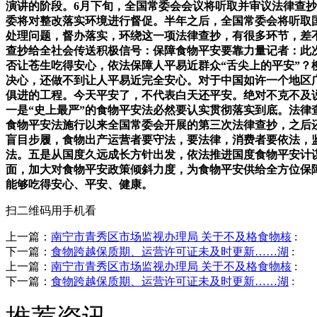
演讲的阶段。6月下旬，全国常委会会议将听取并审议法律查
委将对整改落实环境进行督促。半年之后，全国常委会将听取
处理问题，督办落实，环绕这一项法律查抄，有很多环节，差
查抄给全社会传送积极信号：保障食物平安要靠力量记者：此
否让苍生吃得安心，依法保障人平易近群众“舌尖上的平安”
决心，还做不到让人平易近完全安心。对于中国如许一个地区
俱进的工程。今天平安了，不代表白天还平安。绝对不克不及
一是“史上最严”的食物平安法必然要认实贯彻落实到底。法律
食物平安法施行以来全国常委会开展的第三次法律查抄，之后
盲目步履，食物出产运营者要守法，要法律，消费者要依法，
法。五是从国度久远成长方针出发，依法推进国度食物平安计
面，加大对食物平安政策倾斜力度，为食物平安供给全方位保
能够吃得安心、平安、健康。
扫二维码用手机看
上一篇：
南宁市青秀区市场监视办理局 关于不及格食物核
:
下一篇：
食物跨越保质期、运营许可证未及时更新……湖
:
上一篇：
南宁市青秀区市场监视办理局 关于不及格食物核
:
下一篇：
食物跨越保质期、运营许可证未及时更新……湖
: