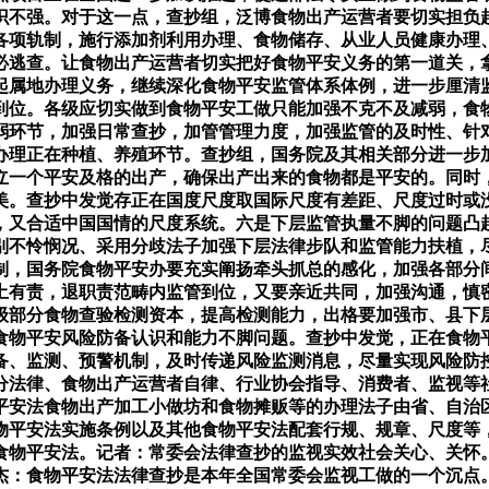
识不强。对于这一点，查抄组，泛博食物出产运营者要切实担负
各项轨制，施行添加剂利用办理、食物储存、从业人员健康办理
必逃查。让食物出产运营者切实把好食物平安义务的第一道关，
起属地办理义务，继续深化食物平安监管体系体例，进一步厘清
到位。各级应切实做到食物平安工做只能加强不克不及减弱，食
弱环节，加强日常查抄，加管管理力度，加强监管的及时性、针
办理正在种植、养殖环节。查抄组，国务院及其相关部分进一步
立一个平安及格的出产，确保出产出来的食物都是平安的。同时
美。查抄中发觉存正在国度尺度取国际尺度有差距、尺度过时或
，又合适中国国情的尺度系统。六是下层监管执量不脚的问题凸
别不怜悯况、采用分歧法子加强下层法律步队和监管能力扶植，
制，国务院食物平安办要充实阐扬牵头抓总的感化，加强各部分
土有责，退职责范畴内监管到位，又要亲近共同，加强沟通，慎
级部分食物查验检测资本，提高检测能力，出格要加强市、县下
食物平安风险防备认识和能力不脚问题。查抄中发觉，正在食物
备、监测、预警机制，及时传递风险监测消息，尽量实现风险防
分法律、食物出产运营者自律、行业协会指导、消费者、监视等
平安法食物出产加工小做坊和食物摊贩等的办理法子由省、自治
物平安法实施条例以及其他食物平安法配套行规、规章、尺度等
食物平安法。记者：常委会法律查抄的监视实效社会关心、关怀
杰：食物平安法法律查抄是本年全国常委会监视工做的一个沉点