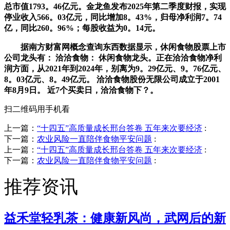
总市值1793。46亿元。金龙鱼发布2025年第二季度财报，实现
停业收入566。03亿元，同比增加8。43%，归母净利润7。74
亿，同比260。96%；每股收益为0。14元。
据南方财富网概念查询东西数据显示，休闲食物股票上市
公司龙头有： 洽洽食物： 休闲食物龙头。正在洽洽食物净利
润方面，从2021年到2024年，别离为9。29亿元、9。76亿元、
8。03亿元、8。49亿元。 洽洽食物股份无限公司成立于2001
年8月9日。 近7个买卖日，洽洽食物下？。
扫二维码用手机看
上一篇：
“十四五”高质量成长邢台答卷 五年来次要经济
:
下一篇：
农业风险一直陪伴食物平安问题
:
上一篇：
“十四五”高质量成长邢台答卷 五年来次要经济
:
下一篇：
农业风险一直陪伴食物平安问题
:
推荐资讯
益禾堂轻乳茶：健康新风尚，武网后的新