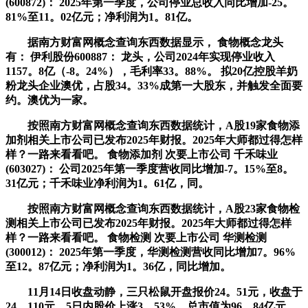
(600872)： 2025年第一季度，公司停业总收入同比增加-25。
81%至11。02亿元；净利润为1。81亿。
据南方财富网概念查询东西数据显示， 食物概念龙头
有： 伊利股份600887： 龙头，公司2024年实现停业收入
1157。8亿（-8。24%），毛利率33。88%。 拟20亿控股羊奶
粉龙头企业澳优，占股34。33%成第一大股东，并触发全面要
约。澳优为一家。
按照南方财富网概念查询东西数据统计，A股19家食物添
加剂相关上市公司已发布2025年财报。2025年大师都过得怎样
样？一路来看看吧。 食物添加剂 次要上市公司 千禾味业
(603027)： 公司2025年第一季度营收同比增加-7。15%至8。
31亿元；千禾味业净利润为1。61亿，同。
按照南方财富网概念查询东西数据统计，A股23家食物检
测相关上市公司已发布2025年财报。2025年大师都过得怎样
样？一路来看看吧。 食物检测 次要上市公司 华测检测
(300012)： 2025年第一季度，华测检测营收同比增加7。96%
至12。87亿元；净利润为1。36亿，同比增加。
11月14日收盘动静，三只松鼠开盘报价24。51元，收盘于
24。110元。5日内股价上涨3。53%，总市值为96。84亿元。