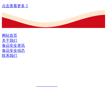
点击查看更多

网站首页
关于我们
食品安全资讯
食品安全动态
联系我们
黑龙江OG视讯官方网站食品股份有限公
司
全国统一客服热线：
18903658751
地址：哈尔滨南岗区红旗满族乡科技园区
地址：双城经济技术开发区娃哈哈路6号