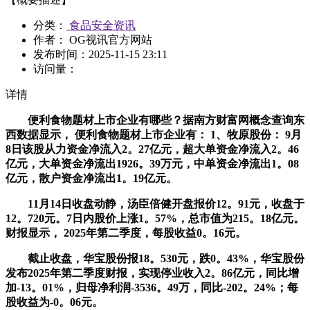
分类：
食品安全资讯
作者： OG视讯官方网站
发布时间：
2025-11-15 23:11
访问量：
详情
便利食物题材上市企业有哪些？据南方财富网概念查询东
西数据显示， 便利食物题材上市企业有： 1、牧原股份： 9月
8日该股从力资金净流入2。27亿元，超大单资金净流入2。46
亿元，大单资金净流出1926。39万元，中单资金净流出1。08
亿元，散户资金净流出1。19亿元。
11月14日收盘动静，汤臣倍健开盘报价12。91元，收盘于
12。720元。7日内股价上涨1。57%，总市值为215。18亿元。
财报显示， 2025年第二季度，每股收益0。16元。
截止收盘，华宝股份报18。530元，跌0。43%，华宝股份
发布2025年第二季度财报，实现停业收入2。86亿元，同比增
加-13。01%，归母净利润-3536。49万，同比-202。24%；每
股收益为-0。06元。