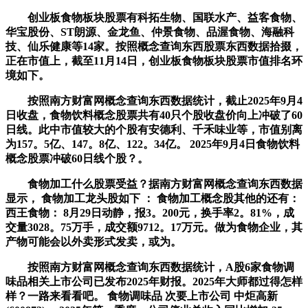
创业板食物板块股票有科拓生物、国联水产、益客食物、
华宝股份、ST朗源、金龙鱼、仲景食物、品渥食物、海融科
技、仙乐健康等14家。按照概念查询东西股票东西数据拾掇，
正在市值上，截至11月14日，创业板食物板块股票市值排名环
境如下。
按照南方财富网概念查询东西数据统计，截止2025年9月4
日收盘，食物饮料概念股票共有40只个股收盘价向上冲破了60
日线。此中市值较大的个股有安德利、千禾味业等，市值别离
为157。5亿、147。8亿、122。34亿。 2025年9月4日食物饮料
概念股票冲破60日线个股？。
食物加工什么股票受益？据南方财富网概念查询东西数据
显示， 食物加工龙头股如下 ： 食物加工概念股其他的还有：
西王食物： 8月29日动静，报3。200元，换手率2。81%，成
交量3028。75万手，成交额9712。17万元。做为食物企业，其
产物可能会以外卖形式发卖，或为。
按照南方财富网概念查询东西数据统计，A股6家食物调
味品相关上市公司已发布2025年财报。2025年大师都过得怎样
样？一路来看看吧。 食物调味品 次要上市公司 中炬高新