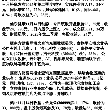
三只松鼠发布2025年第二季度财报，实现停业收入17。54亿
元，同比增加22。77%，归母净利润-1。01亿，同比-441。
41%；每股收益为-0。25元。
仙乐健康11月14日动静，今日该股开盘报价25。25元，收
盘于24。790元。5日内股价上涨2。5%，成交额5821。34万
元。财报显示， 2025年第二季度，每股收益0。24元。
据南方财富网概念查询东西数据显示，食物平安概念龙头
公司有以上几家： 1、浩云科技（300448）： 食物平安龙头
股，8月27日开盘动静，浩云科技（300448）跌0。28%。 公
司采用大数据、云计较、AI、视频布局化、聪慧物联平台、
度物联终端等多种手艺为丰。
据南方财富网概念查询东西数据显示， 烘焙食物股票的
龙头有： 麦趣尔002719：龙头 公司2024年的净利润-2。3亿
元，同比增加-137。37%。 公司为一家现代化食物加工企
业，立脚食物行业中高端范畴，以乳成品、烘焙食物制制、分
销及烘焙连锁门店为焦点业态，并辅以！
截止11月14日收盘，金龙鱼(300999)跌1。17%，股价为
33。080元，盘中股价最高触及33。78元，最低达33。06元，