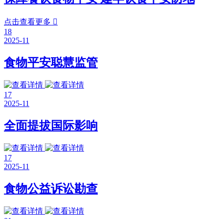
点击查看更多

18
2025-11
食物平安聪慧监管
17
2025-11
全面提拔国际影响
17
2025-11
食物公益诉讼勘查