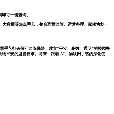
码即可一键查询。
、大数据等焦点手艺，整合聪慧监管、运营办理、家校协划一
。
手艺打破保守监管局限，建立“平安、高效、通明”的校园餐
物平安的监管要求。将来，跟着 AI、物联网手艺的深化使