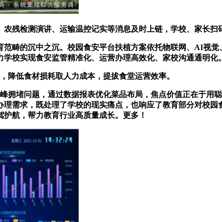
农残检测演讲、运输温控记实等消息及时上链，学校、家长扫
畴的沉中之沉。校园食安平台扶植方案依托物联网、AI视觉
帮力学校实现食安监管精准化、运营办理高效化、家校沟通通明化
，降低食材损耗取人力成本，提拔食堂运营效率。
拥堵问题，通过数据报表优化菜品布局，焦点价值正在于用聪慧
理需求，既处理了学校的现实痛点，也响应了教育部分对校园食
驾护航，帮力教育行业高质量成长。更多！