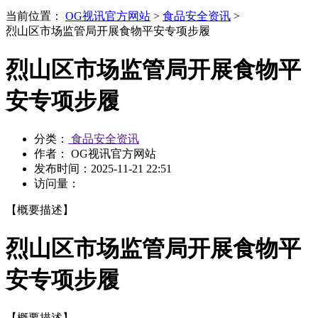
当前位置：
OG视讯官方网站
>
食品安全资讯
>
烈山区市场监管局开展食物平安专项步履
烈山区市场监管局开展食物平
安专项步履
分类：
食品安全资讯
作者： OG视讯官方网站
发布时间：
2025-11-21 22:51
访问量：
【概要描述】
烈山区市场监管局开展食物平
安专项步履
【概要描述】