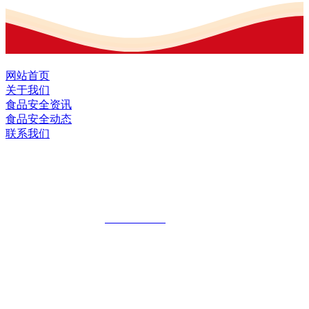
网站首页
关于我们
食品安全资讯
食品安全动态
联系我们
黑龙江OG视讯官方网站食品股份有限公
司
全国统一客服热线：
18903658751
地址：哈尔滨南岗区红旗满族乡科技园区
地址：双城经济技术开发区娃哈哈路6号
地址：黑龙江萝北县宝泉岭二九0公路一号