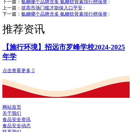
下一篇：
氨糖哪个品牌含多 氨糖软骨素排行榜保举
:
上一篇：
提高市场门槛才能保入口平安
:
下一篇：
氨糖哪个品牌含多 氨糖软骨素排行榜保举
:
推荐资讯
【施行环境】招远市罗峰学校2024-2025
年学
点击查看更多

网站首页
关于我们
食品安全资讯
食品安全动态
联系我们