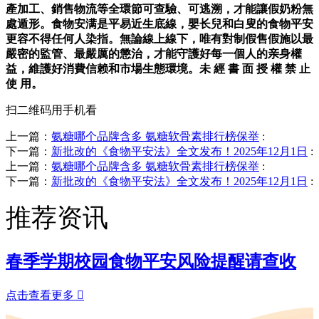
產加工、銷售物流等全環節可查驗、可逃溯，才能讓假奶粉無
處遁形。食物安满是平易近生底線，嬰长兒和白叟的食物平安
更容不得任何人染指。無論線上線下，唯有對制假售假施以最
嚴密的監管、最嚴厲的懲治，才能守護好每一個人的亲身權
益，維護好消費信赖和市場生態環境。未 經 書 面 授 權 禁 止
使 用。
扫二维码用手机看
上一篇：
氨糖哪个品牌含多 氨糖软骨素排行榜保举
:
下一篇：
新批改的《食物平安法》全文发布！2025年12月1日
:
上一篇：
氨糖哪个品牌含多 氨糖软骨素排行榜保举
:
下一篇：
新批改的《食物平安法》全文发布！2025年12月1日
:
推荐资讯
春季学期校园食物平安风险提醒请查收
点击查看更多
