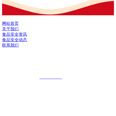
网站首页
关于我们
食品安全资讯
食品安全动态
联系我们
黑龙江OG视讯官方网站食品股份有限公
司
全国统一客服热线：
18903658751
地址：哈尔滨南岗区红旗满族乡科技园区
地址：双城经济技术开发区娃哈哈路6号
地址：黑龙江萝北县宝泉岭二九0公路一号
地址：黑龙江省延寿县工业园区北泰山路5号