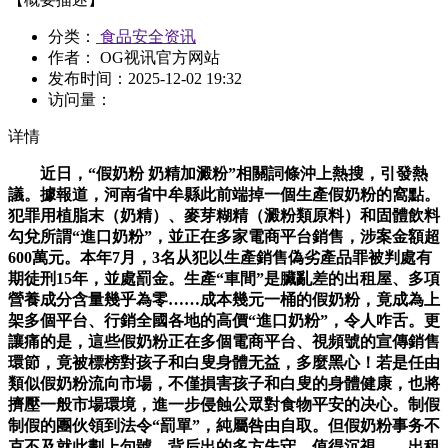
分类：
食品安全资讯
作者： OG视讯官方网站
发布时间：
2025-12-02 19:32
访问量：
详情
近日，“假奶粉 奶精加澱粉”相關詞條沖上熱搜，引發熱
議。據報道，河南省中牟縣此前端掉一個生產假奶粉的窩點。
犯罪用植脂末（奶精）、麥芽糊精（澱粉類原料）和固體飲料
勾兌所謂“進口奶粉”，並正在多家電商平台銷售，涉案金額超
600萬元。本年7月，3名从犯以生產銷售偽劣產品罪被判處有
期徒刑15年，並處罰金。生產“車間”是臟亂差的出租屋、多項
營養成分含量幾乎為零……成本幾元一桶的假奶粉，竟成為上
架多個平台、行銷全國各地的高價“進口奶粉”，令人咋舌。更
讓痛的是，這些假奶粉正在多個電商平台、視頻號的宣傳銷售
環節，竟被標榜對孩子和白叟身體无益，多麼黑心！若是任由
類似假奶粉流向市場，不僅損害孩子和白叟的身體健康，也將
擠壓一般市場環境，進一步侵蝕公眾對食物平安的决心。制假
制假的團伙領到法令“罰單”，純屬咎由自取。但假奶粉事务不
克不及就此劃上句號，背后出的多方失守，值得沉視——出租