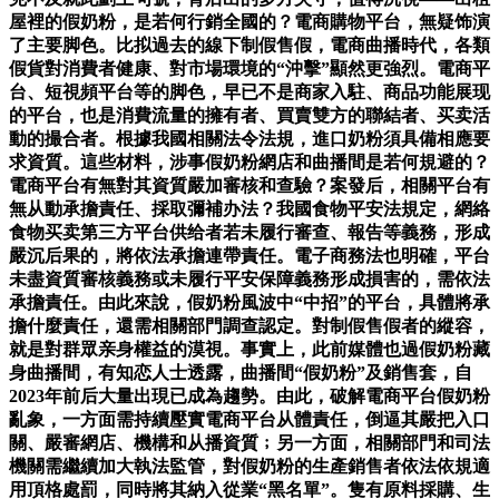
屋裡的假奶粉，是若何行銷全國的？電商購物平台，無疑饰演
了主要脚色。比拟過去的線下制假售假，電商曲播時代，各類
假貨對消費者健康、對市場環境的“沖擊”顯然更強烈。電商平
台、短視頻平台等的脚色，早已不是商家入駐、商品功能展现
的平台，也是消費流量的擁有者、買賣雙方的聯結者、买卖活
動的撮合者。根據我國相關法令法規，進口奶粉須具備相應要
求資質。這些材料，涉事假奶粉網店和曲播間是若何規避的？
電商平台有無對其資質嚴加審核和查驗？案發后，相關平台有
無从動承擔責任、採取彌補办法？我國食物平安法規定，網絡
食物买卖第三方平台供给者若未履行審查、報告等義務，形成
嚴沉后果的，將依法承擔連帶責任。電子商務法也明確，平台
未盡資質審核義務或未履行平安保障義務形成損害的，需依法
承擔責任。由此來說，假奶粉風波中“中招”的平台，具體將承
擔什麼責任，還需相關部門調查認定。對制假售假者的縱容，
就是對群眾亲身權益的漠視。事實上，此前媒體也過假奶粉藏
身曲播間，有知恋人士透露，曲播間“假奶粉”及銷售套，自
2023年前后大量出現已成為趨勢。由此，破解電商平台假奶粉
亂象，一方面需持續壓實電商平台从體責任，倒逼其嚴把入口
關、嚴審網店、機構和从播資質﹔另一方面，相關部門和司法
機關需繼續加大執法監管，對假奶粉的生產銷售者依法依規適
用頂格處罰，同時將其納入從業“黑名單”。隻有原料採購、生