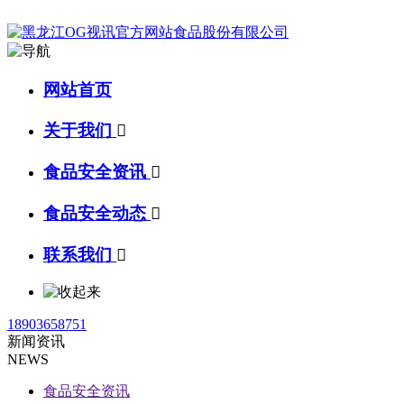
网站首页
关于我们

食品安全资讯

食品安全动态

联系我们

18903658751
新闻资讯
NEWS
食品安全资讯