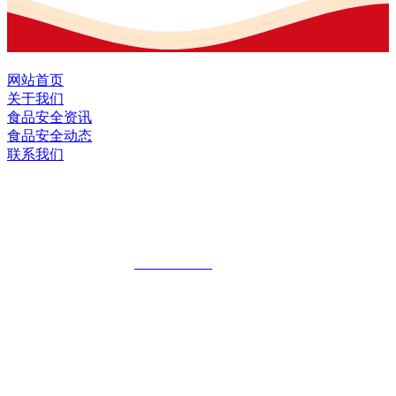
网站首页
关于我们
食品安全资讯
食品安全动态
联系我们
黑龙江OG视讯官方网站食品股份有限公
司
全国统一客服热线：
18903658751
地址：哈尔滨南岗区红旗满族乡科技园区
地址：双城经济技术开发区娃哈哈路6号
地址：黑龙江萝北县宝泉岭二九0公路一号
地址：黑龙江省延寿县工业园区北泰山路5号