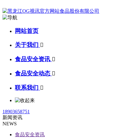
网站首页
关于我们

食品安全资讯

食品安全动态

联系我们

18903658751
新闻资讯
NEWS
食品安全资讯