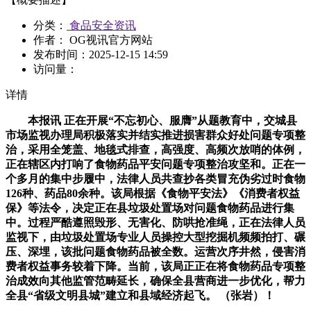
分类：
食品安全资讯
作者： OG视讯官方网站
发布时间：
2025-12-15 14:59
访问量：
详情
本报讯 正在开展“不忘初心、服膺”从题教育中，交城县
市场监视办理局积极落实并结实推进损害群众好处问题专项整
治，采用全笼盖、地毯式排查，高强度、高频次放哨的体例，
正在辖区内打响了食物药品平安问题专项整治攻坚和。正在一
个多月的集中步履中，法律人员共查抄各类冒充伪劣过时食物
126种、药品80余种。该局根据《食物平安法》《消费者权益
保》等法令，决定正在县垃圾处置场对问题食物药品进行集
中。过程严酷遵照毁形、无害化、防哄抢准绳，正在法律人员
监视下，由垃圾处置场专业人员操控大型挖掘机频频拍打、碾
压、深埋，该批问题食物药品被全数。运营次序井然，侵害消
费者权益事务较着下降。当前，该局正正在将食物药品专项整
治成效向其他监管范畴延长，确保全县营商进一步优化，帮力
全县“省级文明县城”建立和县域经济起飞。 （张岩）！