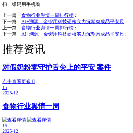
扫二维码用手机看
上一篇：
食物行业舆情一周排行榜
:
下一篇：
AI+溯源：金锣用科技硬核实力沉塑肉成品平安尺
:
上一篇：
食物行业舆情一周排行榜
:
下一篇：
AI+溯源：金锣用科技硬核实力沉塑肉成品平安尺
:
推荐资讯
对假奶粉零守护舌尖上的平安 案件
点击查看更多

15
2025-12
食物行业舆情一周
15
2025-12