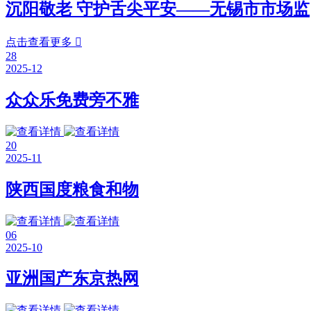
沉阳敬老 守护舌尖平安——无锡市市场监
点击查看更多

28
2025-12
众众乐免费旁不雅
20
2025-11
陕西国度粮食和物
06
2025-10
亚洲国产东京热网