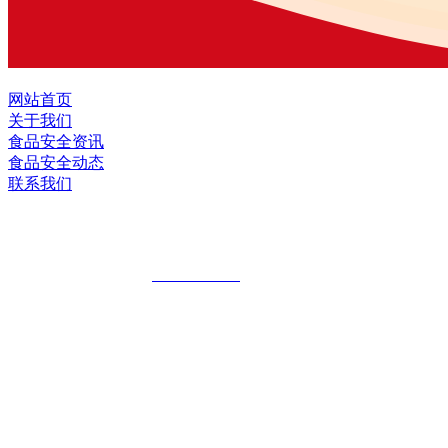
网站首页
关于我们
食品安全资讯
食品安全动态
联系我们
黑龙江OG视讯官方网站食品股份有限公
全国统一客服热线：
18903658751
地址：哈尔滨南岗区红旗满族乡科技园区
地址：双城经济技术开发区娃哈哈路6号
地址：黑龙江萝北县宝泉岭二九0公路一号
地址：黑龙江省延寿县工业园区北泰山路5号