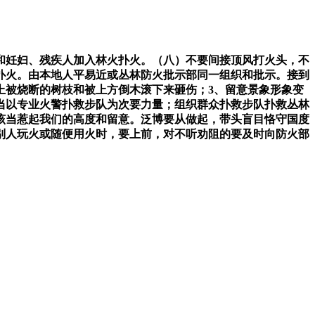
妊妇、残疾人加入林火扑火。（八）不要间接顶风打火头，不
扑火。由本地人平易近或丛林防火批示部同一组织和批示。接到
上被烧断的树枝和被上方倒木滚下来砸伤；3、留意景象形象变
当以专业火警扑救步队为次要力量；组织群众扑救步队扑救丛林
该当惹起我们的高度和留意。泛博要从做起，带头盲目恪守国度
别人玩火或随便用火时，要上前，对不听劝阻的要及时向防火部