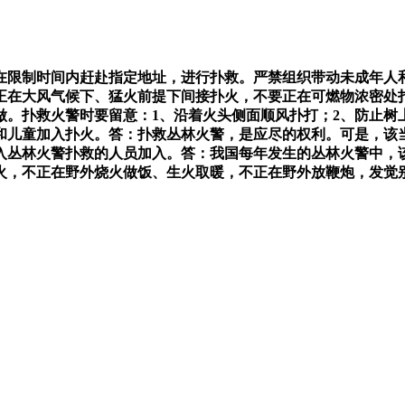
限制时间内赶赴指定地址，进行扑救。严禁组织带动未成年人和
正在大风气候下、猛火前提下间接扑火，不要正在可燃物浓密处
。扑救火警时要留意：1、沿着火头侧面顺风扑打；2、防止树
妇和儿童加入扑火。答：扑救丛林火警，是应尽的权利。可是，该
入丛林火警扑救的人员加入。答：我国每年发生的丛林火警中，
火，不正在野外烧火做饭、生火取暖，不正在野外放鞭炮，发觉