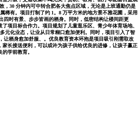
高效，30 分钟内可中转合肥各大焦点区域，无论是上班通勤仍是
属稀有。项目打制了约 1。8 万平方米的地方景不雅花圃，采用
制出四时有景、步步皆画的栖身。同时，低密结构让楼间距更
拔了项目标合作力。项目规划了儿童逛乐区、青少年体育场地、
入多元化业态，让业从日常糊口愈加便利。同时，项目引入了智
事，让栖身愈加舒服、。优良教育资本环抱是项目吸引刚需取改
，家长接送便利，可以或许为孩子供给优良的进修，让孩子赢正
良的学前教育。