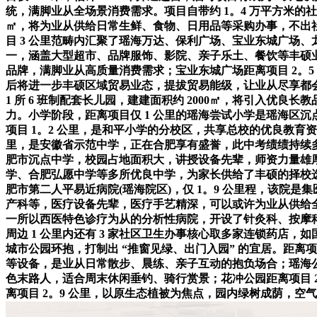
统，满脚业从全场景消费需求。项目自带约 1。4 万平方米的
㎡，将为业从供给日常生鲜、食物、日用品等采购办事，不出
目 3 公里范畴内汇聚了瑶海万达、保利广场、宝业东城广场、
一，涵盖大型超市、品牌服饰、影院、亲子乐土、餐饮等丰硕业
品牌，满脚业从高质量消费需求；宝业东城广场距离项目 2。5
后将进一步丰硕区域贸易业态，提拔贸易能级，让业从尽享都
1 所 6 班制配套长儿园，建建面积约 2000㎡，将引入
力。小学阶段，距离项目仅 1 公里的瑶海尝试小学是瑶海区沉
项目 1。2 公里，是和平小学的分校区，共享总校的优良教育
里，是安徽省示范中学，正在合肥享有盛誉，此中考绩绩持续多
肥市沉点中学，校园占地面积大，讲授设备先辈，师资力量雄厚
学、合肥弘愿中学等多所优良中学，为家长供给了丰硕的择校
肥市第二人平易近病院(瑶海院区)，仅 1。9 公里程，该院
产科等，医疗设备先辈，医疗手艺精深，可以或许为业从供给全
一所以西医特色诊疗为从的分析性病院，开设了针灸科、按摩
周边 1 公里内还有 3 家社区卫生办事核心取多家连锁药
城市公园环抱，打制出 “推窗见绿、出门入园” 的宜居。距离项
等设备，是业从日常散步、晨练、亲子互动的抱负场合；瑶海公园
色末路人，适合周末休闲垂钓、骑行赏景；花冲公园距离项目 
离项目 2。9 公里，以原生态植被为焦点，园内绿树成荫，