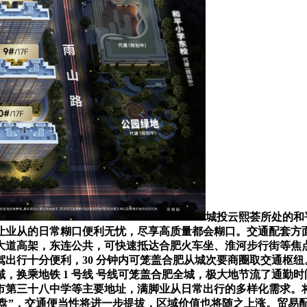
城投云熙荟所处的和
从的日常糊口便利无忧，尽享高质量都会糊口。交通配套方面，项目
道高架，东连公共，可快速抵达合肥火车坐、淮河步行街等焦点区
行十分便利，30 分钟内可笼盖合肥从城次要商圈取交通枢纽。
乘地铁 1 号线 号线可笼盖合肥全城，极大地节流了通勤时间；周边还
肥市第三十八中学等主要地址，满脚业从日常出行的多样化需求。
“双地铁盘”，交通便当性将进一步提拔，区域价值也将随之上涨。贸易配