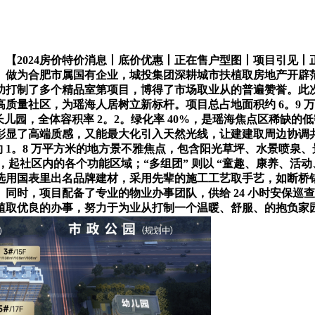
2024房价特价消息丨底价优惠丨正在售户型图丨项目引见丨
做为合肥市属国有企业，城投集团深耕城市扶植取房地产开辟范畴
功打制了多个精品室第项目，博得了市场取业从的普遍赞誉。此
社区，为瑶海人居树立新标杆。项目总占地面积约 6。9 万平方
及配套长儿园，全体容积率 2。2。绿化率 40%，是瑶海焦点区
显了高端质感，又能最大化引入天然光线，让建建取周边协调共生
 即约 1。8 万平方米的地方景不雅焦点，包含阳光草坪、水景喷
，起社区内的各个功能区域；“多组团” 则以 “童趣、康养、活
用国表里出名品牌建材，采用先辈的施工工艺取手艺，如断桥铝门
同时，项目配备了专业的物业办事团队，供给 24 小时安保巡
植取优良的办事，努力于为业从打制一个温暖、舒服、的抱负家