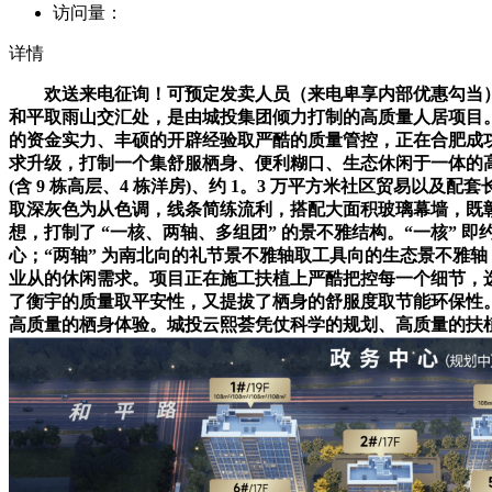
访问量：
详情
欢送来电征询！可预定发卖人员（来电卑享内部优惠勾当）【
和平取雨山交汇处，是由城投集团倾力打制的高质量人居项目。
的资金实力、丰硕的开辟经验取严酷的质量管控，正在合肥成
求升级，打制一个集舒服栖身、便利糊口、生态休闲于一体的高质量
(含 9 栋高层、4 栋洋房)、约 1。3 万平方米社区贸易以
取深灰色为从色调，线条简练流利，搭配大面积玻璃幕墙，既彰
想，打制了 “一核、两轴、多组团” 的景不雅结构。“一核”
心；“两轴” 为南北向的礼节景不雅轴取工具向的生态景不雅轴
业从的休闲需求。项目正在施工扶植上严酷把控每一个细节，选
了衡宇的质量取平安性，又提拔了栖身的舒服度取节能环保性。
高质量的栖身体验。城投云熙荟凭仗科学的规划、高质量的扶