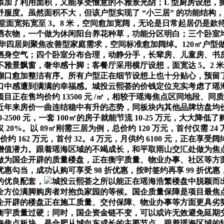
添加了利用面积，又能享受惬意的不雅景光阴；L 型厨房设想，
服度。虽然面积不大，但该户型实现了 “小三居” 的功能结构，
客堂面宽拓宽至 3。8 米，空间愈加宽阔，无论是日常起居仍是
晒衣物，一个做为休闲阳台养花种草，功能分区明白；三个卧室
奢华四居则聚焦改善型家庭需求，空间标准愈加阔绰。120㎡户型
身空气；四个卧室分布合理，动静分手，长辈房、儿童房、书房
雅景飘窗，奢华感十脚；客餐厅采用横厅设想，面宽达 5。2 
糊口愈加整洁有序。所有户型正在细节设想上也十分贴心，预留
口中感遭到满满的幸福感。城投云熙荟的价钱定位充实考虑了瑶
正在售均价约 13500 元 /㎡，相较于瑶海焦点区同地段、
房价一曲连结稳中有升的态势，同板块内其他品牌坊盘均价多正在 1
000-2500 元，一套 100㎡的房子就能节流 10-25 万元
%。以 89㎡刚需三居为例，总价约 120 万元，首付仅需 24
 162 万元，首付 32。4 万元，月供约 6100 元，正
增值潜力。跟着瑶海区域的不竭成长，和平取雨山交汇处做为焦
做为国企开辟的质量楼盘，正在衡宇质量、物业办事、社区等方
勾当，成功认购可享受 98 折优惠，按时签约再享 99 折
的优良配套，
城投云熙荟之所以能正在瑶海浩繁楼盘中脱颖而
全方位满脚购房者对抱负家园的等候。国企质量保障是项目最焦
企开辟的楼盘正在施工质量、交付保障、物业办事等方面更具劣
衡宇质量过硬；同时，国企资金链不变，可以或许无效避免延期
海焦点板块，是合肥从城向东成长的主要节点。跟着瑶海区域的