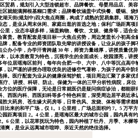
社区贸易，规划引入大型连锁超市、品牌餐饮、母婴用品店、美容美
社区就能满脚根基糊口需求；品牌餐饮涵盖中式快餐、暖锅、烧
龙湖天街(规划中)四大焦点商圈，构成了成熟的贸易集群。瑶海万
态，是业从周末休闲、家庭出逛的首选之地；保利广场距离项目 
 公里，业态丰硕多样，涵盖购物、餐饮、文娱、健身等，适合全
会富贵。教育配套是项目标一大焦点劣势，周边笼盖长小初高全
优良长教品牌，配备专业的师资团队取先辈的讲授设备，让业从的孩
点公办小学，办学汗青跨越 30 年，师资力量雄厚，讲授质量优异
资本，以本质教育为特色，沉视学生的全面成长，校园漂亮，讲授
年位居瑶海区前列，每年向合肥一中、六中、八中等沉点高中输送
，以严谨的讲授办理取优良的进修空气著称，为孩子的高中阶段
选择。医疗配套为业从的健康保驾护航，项目周边汇聚了多家优
是集医疗、讲授、科研、防止、保健为一体的三甲分析性病院，床位 
方位的医疗保障，无论是日常就医仍是疑问病症诊治，都能获得优
科、西医内科、西医妇科等多个特色科室，深受周边居平易近承
店，如国胜大药房、苍生缘大药房等，日常伤风、发烧、体检等需求
目比来的和平广场，仅 1。1 公里程，广场总面积约 7。5 
距离项目 2。4 公里，是瑶海区最大的城市公园，园内具有约
2。6 公里，以花草抚玩为特色，园内种植了牡丹、月季、木樨
空气清爽，是业从远离城市喧哗、亲近天然的绝佳选择。