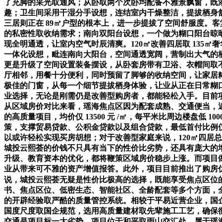
了充脚的采光取通风；从卧取两个次卧均配备不雅景飘窗，既
趣；卫生间采用干湿分手设想，连结室内干燥整洁，提拔栖身舒
三居则正在 89㎡户型的根本上，进一步提拔了空间舒服度。
的私密性取收纳需求；南向双阳台设想，一个做为糊口阳台晾
现全明通透，让室内空气时辰清爽。120㎡改善四居取 135㎡
一体化设想，毗连南向大阳台，空间通透宽阔，营制出大气的栖
更是升级了空间设置装备摆设，从卧套房带有卫浴、衣帽间取不
厅相邻，用餐十分便利，同时预留了脚够的收纳空间，让家居
极佳的门窗，从每一个细节提拔栖身体验，让业从正在日常糊
业选择，无论是刚需仍是改善型购房者，都能轻松入手。目前项目
从区域房价对比来看，瑶海焦点区因为配套成熟、交通便当，近年来
的高质量项目，均价仅 13500 元 /㎡，每平米比周边楼盘低 1
策，支撑贸易贷款、公积金贷款以及组合贷款，最低首付比例仅 20
以或许轻松实现买房胡想；对于改善型家庭来说，120㎡四居总价约
城投云熙荟的价钱不只具有当下的性价比劣势，还具有庞大的
升级、教育资本的优化，都将鞭策区域房价稳步上涨。而项目
业从带来可不雅的资产增值报答。此外，项目目前推出了购房优惠
说，城投云熙荟无疑是性价比极高的选择，既能享受焦点区位
书、焦点区位、低密生态、智能社区、全龄配套等多个方面，
的开辟经验取严酷的质量管控系统。相较于平易近营企业，国
国度尺度取国企规范，选用高质量建材取先辈施工工艺，确保
交通是项目标一大劣势。项目位于和平取雨山交汇处，属于瑶