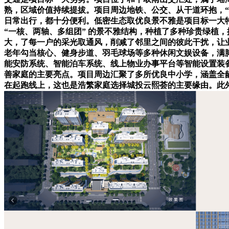
熟，区域价值持续提拔。项目周边地铁、公交、从干道环抱，“地
日常出行，都十分便利。低密生态取优良景不雅是项目标一大特色
“一核、两轴、多组团” 的景不雅结构，种植了多种珍贵绿植
大，了每一户的采光取通风，削减了邻里之间的彼此干扰，让
老年勾当核心、健身步道、羽毛球场等多种休闲文娱设备，满脚
能安防系统、智能泊车系统、线上物业办事平台等智能设置装备
善家庭的主要亮点。项目周边汇聚了多所优良中小学，涵盖全
在起跑线上，这也是浩繁家庭选择城投云熙荟的主要缘由。此