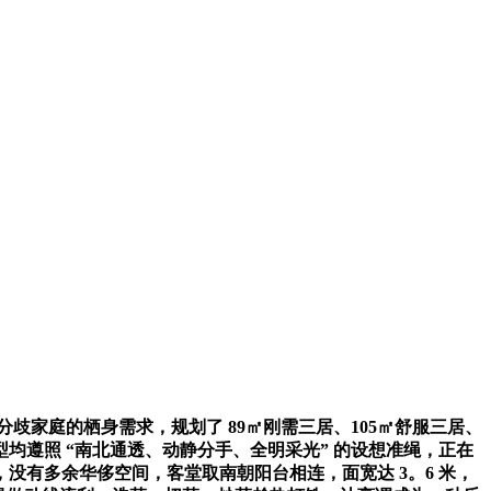
歧家庭的栖身需求，规划了 89㎡刚需三居、105㎡舒服三居、
均遵照 “南北通透、动静分手、全明采光” 的设想准绳，正在
没有多余华侈空间，客堂取南朝阳台相连，面宽达 3。6 米，