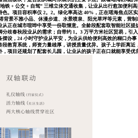
铁 + 公交 + 自驾” 三维立体交通收集，让业从出行愈加便利
。项目容积率仅 2。2。绿化率高达 40%，正在瑶海焦点区实
，搭背景不雅小品、休漫步道、水景喷泉、阳光草坪等元素，营
业从正在城市喧哗中享受一份取惬意。全龄段配套取智能社区提
分歧春秋段业从的需求；自带约 1。3 万平方米社区贸易，引
摆设，24 小时守护业从平安，为业从供给便利高效的糊口办
龄段教育系统，师资力量雄厚，讲授质量优异。孩子上学距离近
外，项目还规划了配套长儿园，让业从的孩子正在口就能享受优