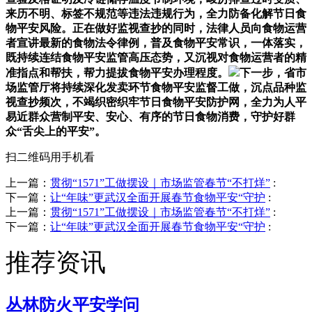
来历不明、标签不规范等违法违规行为，全力防备化解节日食
物平安风险。正在做好监视查抄的同时，法律人员向食物运营
者宣讲最新的食物法令律例，普及食物平安常识，一体落实，
既持续连结食物平安监管高压态势，又沉视对食物运营者的精
准指点和帮扶，帮力提拔食物平安办理程度。
下一步，省市
场监管厅将持续深化发卖环节食物平安监督工做，沉点品种监
视查抄频次，不竭织密织牢节日食物平安防护网，全力为人平
易近群众营制平安、安心、有序的节日食物消费，守护好群
众“舌尖上的平安”。
扫二维码用手机看
上一篇：
贯彻“1571”工做摆设｜市场监管春节“不打烊”
:
下一篇：
让“年味”更武汉全面开展春节食物平安“守护
:
上一篇：
贯彻“1571”工做摆设｜市场监管春节“不打烊”
:
下一篇：
让“年味”更武汉全面开展春节食物平安“守护
:
推荐资讯
丛林防火平安学问