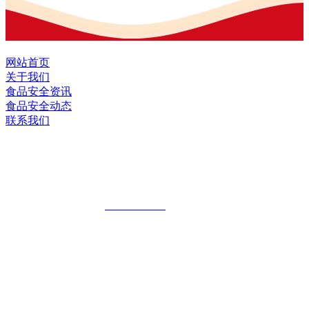
网站首页
关于我们
食品安全资讯
食品安全动态
联系我们
黑龙江OG视讯官方网站食品股份有限公
司
全国统一客服热线：
18903658751
地址：哈尔滨南岗区红旗满族乡科技园区
地址：双城经济技术开发区娃哈哈路6号
地址：黑龙江萝北县宝泉岭二九0公路一号
地址：黑龙江省延寿县工业园区北泰山路5号