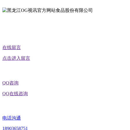
公众号二维码
在线留言
点击进入留言
QQ咨询
QQ在线咨询
电话沟通
18903658751