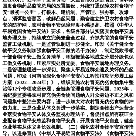
国度食物药品监管总局的放置摆设，环绕打通保障农村食物平
安“最初一公里”，打根本、建机制、严管理、强办事、攻难
点，消弭监管盲区，破解凸起问题，勤奋建立护卫农村食物平
安的防护网，农村食物平安保障程度不竭提高。按照《中华人
平易近国食物平安法》要求，各级各部分认实落实食物平安属
地办理义务，持续成立完美笼盖全过程、齐抓共管的食物平安
监督工做机制。一是监管轨制进一步健全。印发《关于健全食
物平安义务制加强食物平安工做的若干办法》，制定党政带领
干部食物平安工做义务清单，积极鞭策各地成立分层分级包保
工做义务机制，压紧压实处所党委、食物平安属地办理义务。
二是管理整理进一步深切。聚焦人平易近群众遍及关怀的凸起
问题，印发《河南省深化食物平安安心工程扶植攻坚步履工做
方案（2022—2024年）》，组织实施农村冒充伪劣食物集中整
治等12个专项攻坚步履，全链条管理食物平安问题。2025年，
省纪委监委将农村冒充伪劣食物问题纳入群众身边不正之风和
问题集中整治主要内容，进一步加大对农村冒充伪劣食物的冲
击力度。三是企业从体义务进一步落实。制定食物出产运营企
业落实食物平安从体义务监视办理法子，督促指点所有获证企
业配备食物平安总监和食物平安员，开展食物平安自查，健全
企业落实从体义务长效机制。（二）强化农村食物平安宣传指
导。以进修宣传《中华人平易近国食物平安法》《食物平安法