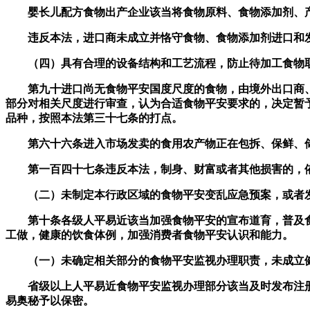
婴长儿配方食物出产企业该当将食物原料、食物添加剂、产
违反本法，进口商未成立并恪守食物、食物添加剂进口和发
（四）具有合理的设备结构和工艺流程，防止待加工食物取
第九十进口尚无食物平安国度尺度的食物，由境外出口商、
部分对相关尺度进行审查，认为合适食物平安要求的，决定暂
品种，按照本法第三十七条的打点。
第六十六条进入市场发卖的食用农产物正在包拆、保鲜、储
第一百四十七条违反本法，制身、财富或者其他损害的，依
（二）未制定本行政区域的食物平安变乱应急预案，或者发
第十条各级人平易近该当加强食物平安的宣布道育，普及食
工做，健康的饮食体例，加强消费者食物平安认识和能力。
（一）未确定相关部分的食物平安监视办理职责，未成立健
省级以上人平易近食物平安监视办理部分该当及时发布注册
易奥秘予以保密。