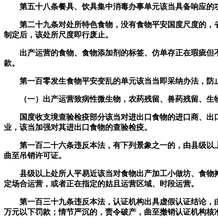
第五十八条餐具、饮具集中消毒办事单元该当具备响应的功
第二十九条对处所特色食物，没有食物平安国度尺度的，省
制定后，该处所尺度即行废止。
出产运营的食物、食物添加剂的标签、仿单存正在瑕疵但不
款。
第一百零发生食物平安变乱的单元该当当即采纳办法，防止
（一）出产运营致病性微生物，农药残留、兽药残留、生物
国度收支境查验检疫部分该当对进出口食物的进口商、出口
业，该当加强对其进出口食物的查验检疫。
第一百二十六条违反本法，有下列景象之一的，由县级以上
曲至吊销许可证。
县级以上处所人平易近该当对食物出产加工小做坊、食物摊
定场合运营，或者正在指定的姑且运营区域、时段运营。
第一百三十九条违反本法，认证机构出具虚假认证结论，由
万元以下罚款；情节严沉的，责令破产，曲至撤销认证机构核