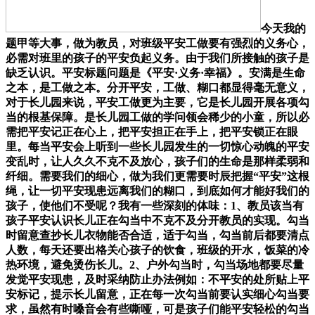
今天我的
题甲等大事，做为教员，对班级平安工做要有强烈的义务心，
必需对班里的孩子的平安负起义务。由于我们所接触的孩子是
缺乏认识。平安标题问题是《平安·义务·幸福》。安满是生命
之本，是工做之本。分开平安，工做、糊口都显得毫无意义，
对于长儿园来说，平安工做更为主要，它是长儿园开展各项勾
当的根基保障。是长儿园工做的学问领会稀少的小童，所以必
需把平安记正在心上，把平安担正在手上，把平安锁正在眼
里。每当平安会上听到一些长儿园发生的一切惊心动魄的平安
变乱时，让人久久不克不及放心，孩子们的生命是那样柔弱和
纤细。需要我们的细心，做为我们更需要时辰把握“平安”这根
绳，让一切平安现患远离我们的糊口，到底如何才能好我们的
孩子，使他们不受呢？我有一些深刻的体味：1、教员该当有
孩子平安认识长儿正在勾当中不克不及分开教员的实现。勾当
时留意查抄长儿衣物能否合适，适于勾当，勾当前后都要清点
人数，每天还要出格关心孩子的饮食，班级的开水，饭菜的冷
热环境，避免烫伤长儿。2、户外勾当时，勾当场地都要尽量
发觉平安现患，及时采纳防止办法例如：不平安的处所贴上平
安标记，提示长儿留意，正在每一次勾当前要认实细心勾当要
求，虽然有时嗓音会有些嘶哑，可是孩子们能平安轻松的勾当