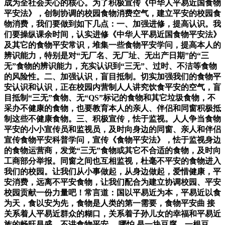
成为全社会关心的核心。为了积极宣传《中华人平易近国食物
平安法》，创制协调的校园食物消费空气，建立平安的校园食
物消费，我们要做到如下几点：一、加强进修，提高认识。我
们要操纵课余时间，认实进修《中华人平易近国食物平安法》
及其它的食物平安常识，堆集一些食物平安学问，提高本人的
辨识能力，特别是对“无厂名、无厂址、无出产日期”的“三
无”食物的辨识能力，充实认识到“三无”、过时、不洁等食物
的风险性。二、加强认识，盲目抵制。切实加强我们的食物平
安认识和认识，正在校园内营制人人讲究饮食平安的空气，盲
目抵制“三无”食物、无“QS”标记的食物和其它垃圾食物，不
采办不健康的食物，也要教育本人的亲人、伴侣和同窗积极抵
制这些不健康食物。三、积极宣传，怯于监视。人人争当食物
平安的小小宣传员和监视员，及时向身边的同窗、亲人和伴侣
宣传食物平安科普学问，宣传《食物平安法》，怯于监视身边
的食物运营商，发觉“三无”食物或其它不合适的食物，及时向
工商部分举报。同窗之间也互相监视，杜毫不平安的食物进入
我们的校园。让我们从小事做起，从身边做起，爱惜健康，平
安消费，远离不平安食物，让我们配合为建立协调校园、平安
校园贡献一份力量吧！常言道：国以平易近为本，平易近以食
为天，食以安为先，食物是人类的第一需要，食物平安曲 接
关系着人平易近群众的糊口，关系着子孙儿女的幸福和平易近
族的畅旺昌盛。不讲食物平安， 哪怕 是一块豆腐，一根豆