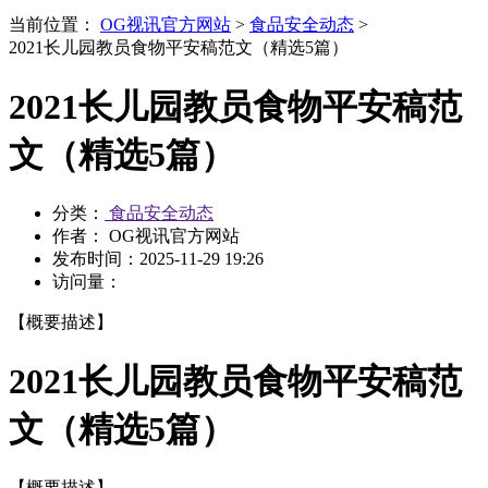
当前位置：
OG视讯官方网站
>
食品安全动态
>
2021长儿园教员食物平安稿范文（精选5篇）
2021长儿园教员食物平安稿范
文（精选5篇）
分类：
食品安全动态
作者： OG视讯官方网站
发布时间：
2025-11-29 19:26
访问量：
【概要描述】
2021长儿园教员食物平安稿范
文（精选5篇）
【概要描述】