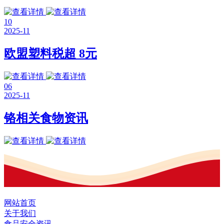
10
2025-11
欧盟塑料税超 8元
06
2025-11
铬相关食物资讯
网站首页
关于我们
食品安全资讯