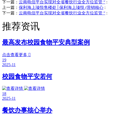
下一篇：
云南电信平台实现对全省餐饮行业全方位监管 “
:
上一篇：
保利海上瑧悦售楼处│保利海上瑧悦 (营销核心
:
下一篇：
云南电信平台实现对全省餐饮行业全方位监管 “
:
推荐资讯
最高发布校园食物平安典型案例
点击查看更多

19
2025-11
校园食物平安若何
18
2025-11
餐饮办事核心举办