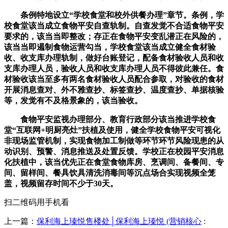
条例特地设立“学校食堂和校外供餐办理”章节。条例，学
校食堂该当成立食物平安自查轨制。自查发觉不合适食物平安
要求的，该当当即整改；存正在食物平安变乱潜正在风险的，
该当当即遏制食物运营勾当，学校食堂该当成立健全食材验
收、收支库办理轨制，做好台账登记，配备食材验收人员和收
支库办理人员，验收人员和收支库办理人员不得彼此兼任。食
材验收该当至多有两名食材验收人员配合参取，对验收的食材
开展消息查对、外不雅查抄、标签查抄、温度查抄、单据核验
等，发觉有不及格景象的，该当验收。
食物平安监视办理部分、教育行政部分该当推进学校食
堂“互联网+明厨亮灶”扶植及使用，健全学校食物平安可视化
非现场监管机制，实现食物加工制做等环节环节风险现患的从
动识别、预警、消息推送及处置反馈。学校正在校园平安消息
化扶植中，该当优先正在食堂食物库房、烹调间、备餐间、专
间、留样间、餐具饮具清洗消毒间等沉点场合实现视频全笼
盖，视频留存时间不少于30天。
扫二维码用手机看
上一篇：
保利海上瑧悦售楼处│保利海上瑧悦 (营销核心
: