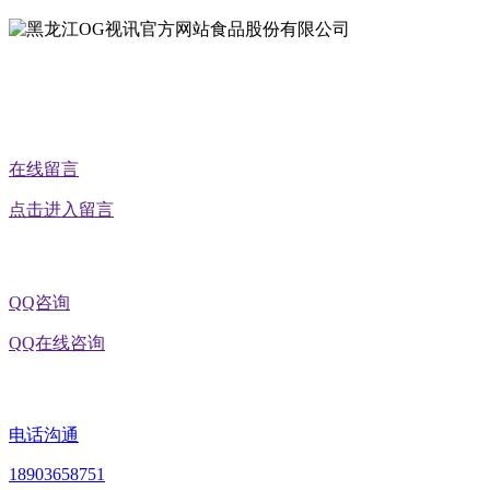
公众号二维码
在线留言
点击进入留言
QQ咨询
QQ在线咨询
电话沟通
18903658751