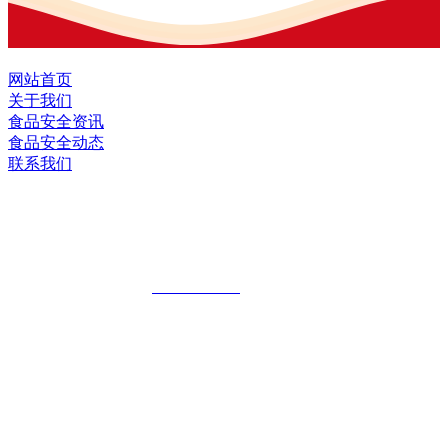
网站首页
关于我们
食品安全资讯
食品安全动态
联系我们
黑龙江OG视讯官方网站食品股份有限公
司
全国统一客服热线：
18903658751
地址：哈尔滨南岗区红旗满族乡科技园区
地址：双城经济技术开发区娃哈哈路6号
地址：黑龙江萝北县宝泉岭二九0公路一号
地址：黑龙江省延寿县工业园区北泰山路5号