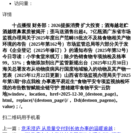
访问量：
详情
十点播报 财务部：2026提振消费 扩大投资；酒海越老贮
酒越喷鼻素质被揭开；歪马送酒售出超4。7亿瓶酒广东省市场
监视办理局关于2025年度出产范畴19批次不及格食物相关产物
环境的布告（2025年第162号）市场监管总局等六部分关于发
布《企业登记（2025年修订）》的通知布告（2025年第52号）
今日导读：小学食堂米线万；除夕热销食物专项抽检及格率
99。53%；食物添加剂出产监管新规出台（2025年12月30日）
海关总署发布从动物疫病风行国度地域输入的动物及其产物一
览表（2025年12月22日更新）山西省市场监视办理局关于2025
年第5期“你点我检 办事惠平易近生”食物平安专项监视抽检环
境的布告数智赋能全链守护 楚雄建牢食物平安“云防
地)window。location。href=2025-12-30_{destoon_page}。
html。replace(/\{destoon_page\}/， Dd(destoon_pageno)。
value)；/。
扫二维码用手机看
上一篇：
意禾澄庐 从质量交付到长效办事的温暖逾越
: