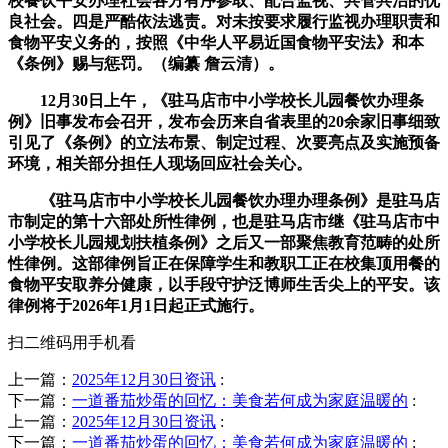
校餐饮平安办理社会各方有序参取、配合监视、共管共治的优
良社会。四是严酷依法逃责。对未按要求履行监视办理职责和
食物平安义务的，按照《中华人平易近国食物平安法》和本
《条例》赐与惩罚。（编纂 詹云清）。
12月30日上午，《驻马店市中小学校长儿园餐饮办理条
例》旧事发布会召开，发布会历来自省表里的20余家旧事细致
引见了《条例》的立法布景、制定过程、次要亮点及实施预备
环境，相关部分担任人现场回应社会关心。
《驻马店市中小学校长儿园餐饮办理办理条例》是驻马店
市制定的第十六部处所性律例，也是驻马店市继《驻马店市中
小学校长儿园规划扶植条例》之后又一部聚焦教育范畴的处所
性律例。这部律例旨正在保障学生和教职工正在校集顶用餐的
食物平安取养分健康，以手段守护泛博师生舌尖上的平安。该
律例将于2026年1月1日起正式施行。
扫二维码用手机看
上一篇：
2025年12月30日资讯
:
下一篇：
一道番茄炒蛋的回忆：美食若何成为家庭温暖的
:
上一篇：
2025年12月30日资讯
:
下一篇：
一道番茄炒蛋的回忆：美食若何成为家庭温暖的
: