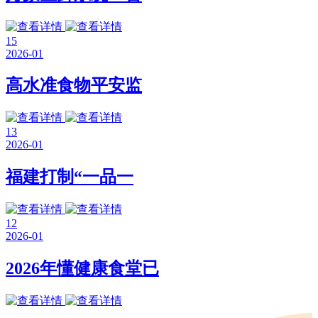
15
2026-01
高水准食物平安监
13
2026-01
福建打制“一品一
12
2026-01
2026年懂健康食堂已