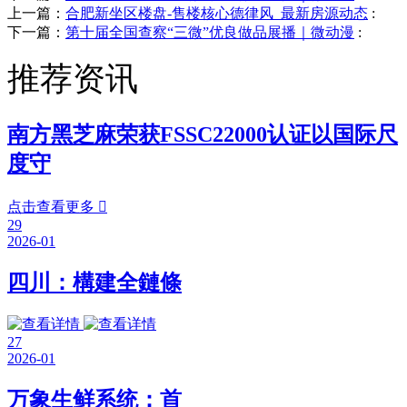
上一篇：
合肥新坐区楼盘-售楼核心德律风_最新房源动态
:
下一篇：
第十届全国查察“三微”优良做品展播｜微动漫
:
推荐资讯
南方黑芝麻荣获FSSC22000认证以国际尺
度守
点击查看更多

29
2026-01
四川：構建全鏈條
27
2026-01
万象生鲜系统：首