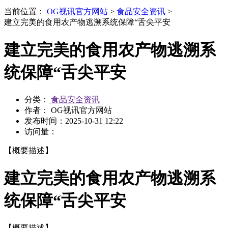
当前位置：
OG视讯官方网站
>
食品安全资讯
>
建立完美的食用农产物逃溯系统保障“舌尖平安
建立完美的食用农产物逃溯系
统保障“舌尖平安
分类：
食品安全资讯
作者： OG视讯官方网站
发布时间：
2025-10-31 12:22
访问量：
【概要描述】
建立完美的食用农产物逃溯系
统保障“舌尖平安
【概要描述】