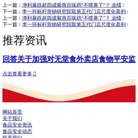
上一篇：
净利暴跌超四成紫燕百味鸡“不喷鼻了”？ 业绩
:
下一篇：
李一环标杆营销研究院取第五代门店尺度化盈利
:
上一篇：
净利暴跌超四成紫燕百味鸡“不喷鼻了”？ 业绩
:
下一篇：
李一环标杆营销研究院取第五代门店尺度化盈利
:
推荐资讯
回答关于加强对无堂食外卖店食物平安监
点击查看更多

网站首页
关于我们
食品安全资讯
食品安全动态
联系我们