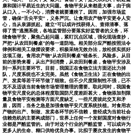
康和国计平易近生的大问题。食物平安从来都是大事，由于病
从口入，一不小心，消费者就要遭殃了。因而，加强市场监
管，确保“舌尖平安”，义务严沉。让食用农产物平安更令人安
心，当从泉源抓起。建立“可以或许找获得人、查得清事、落
得了责”逃溯系统，各地监管部分要落实好监管者的义务，环
绕食物平安，聚焦凸起问题，紧盯沉点区域，强化现场查抄，
严把“从农田到餐桌”的每一道防地。相关部分应严酷按照法令
律例和相关工做摆设要求，积极采纳无效办法，放松抓实抓好
这项工做。食用农产物“从农田到餐桌”链条长、风险多。从目
前的形势来看，从出产到消费，从农田到餐桌，食物平安涉及
到一系列主要环节。目前，我国正在食物立法方面还比力掉
队，尺度系统也不太完美。虽然《食物卫生法》正在食物的出
产、发卖等若干环节做了细致。但不少尺度限制性不强，已不
克不及适该当前食物市场管理整理的需要。取此同时，我国食
物平安尺度化的总体程度取国防尺度差距甚大，食物添加剂限
量及食物平安检测等方面尺度缺乏，一些尺度彼此交叉和矛
盾，因而，当务之急是加强食物平安尺度系统扶植。对食用农
产物的出产、制做、发卖各环节的不信赖，曾经成为当前社会
信赖危机的主要构成部门，世界上任何一个发财国度对食物行
业都是严酷监管的。由于对这个行业的严酷监管，可以或许为
更多人的生命、糊口供给优良办事。比拟于屡次发生的食物平