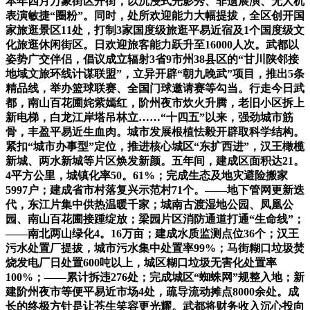
本年四月万象街区开街，以沉浸式光影秀、非遗展演、无人机
表演敏捷“圈粉”。同时，处所欢迎能力大幅提拔，全区创开国
家旅逛景区11处，打制3家国度级旅逛平易近宿及1个国度级文
化旅逛休闲街区。日欢迎旅客能力跃升至16000人次。武都以
姿势广交伴侣，倡议成立辐射3省9市州38县区的“甘川陕邻接
地域文旅环线计谋联盟”，立异开辟“朝九晚武”项目，推出5条
精品线，举办篮球联赛、全国门球邀请赛等勾当。行走今日武
都，南山百花圃姹紫嫣红，阶州夜市炊火升腾，老旧小区拆上
新电梯，白龙江岸塔吊林立……“十四五”以来，强劲城市筋
骨，丰盈平易近生血肉。城市发展根植怯毅开辟取科学结构。
紧扣“城市办事型”定位，推进核心城区“东扩西进”，汉王橄榄
新城、两水新城等片区焕发新颜。五年间，建成区面积达21。
4平方公里，城镇化率50。61%；完成生态及地灾避险搬家
5997户；建成省市村落复兴示范村71个。——地下管网更新迭
代，东江片集中供热温暖千家；城南古渡湿地公园、凤凰公
园、南山百花圃接踵绽放；梁园片区消防通道打通“生命线”；
——南北两山绿化4。16万亩；建成水质监测点位36个；汉王
污水处置厂提拔，城市污水集中处置率99%；马街糊口垃圾焚
烧发电厂日处置600吨以上，城区糊口垃圾无害化处置率
100%；——累计拆违276处；完成城区“蜘蛛网”规整入地；新
建阶州夜市等便平易近市场4处，疏导流动摊点8000余处。成
长的终极方针是让苍生笑容更光耀。武都将财务收入沉心投向