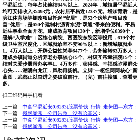
平易近生，每年占比连结84%以上。2024年，城镇居平易近人
均可安排收入35493元，农村居平易近12337元。增加背后，是
滨江体育场等棚改项目托起“安居”，是53个房地产项目改
善“优居”，是650个建制村沥青水泥“双通”带来的便利。平易
近生事业全面开花。建成教育项目130个，新增学位8390个，
缓解“入学难”；区核心病院、西医院东院区等投用，619个村
级卫生室尺度化，区域就诊率不变90%以上；新增城镇就业
1。4万人以上，开辟公益性岗亭6477个，劳务输转63万多人；
建成乡镇街道分析养老办事核心15个、村级互帮幸福院15个；
结对关爱步履帮办实事1。4万多件，获得感、幸福感弥漫群众
心头……潮涌白龙江，风劲再扬帆。立脚“一枢纽两两核心”新
蓝图，武都正以奋进之姿破浪前行。（完）前往搜狐，查看更
多。
扫二维码用手机看
上一篇：
中食平易近安(08283)股票价钱_行情_走势图—东方
:
下一篇：
俄然暴涨！公司告急：没有哈基米
:
上一篇：
中食平易近安(08283)股票价钱_行情_走势图—东方
:
下一篇：
俄然暴涨！公司告急：没有哈基米
: