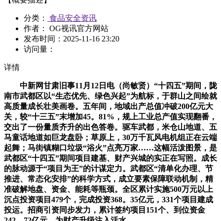
分类：
食品安全资讯
作者： OG视讯官方网站
发布时间：
2025-11-16 23:20
访问量：
详情
中新网甘肃旧事11月12日电（尚敏贤）“十四五”期间，陇
南市武都区以“生态优先、绿色兴起”为航标，于群山之间绘就
高质量成长壮美画卷。五年间，地域出产总值冲破200亿元大
关，较“十三五”末增加45。81%，规上工业总产值实现翻番，
交出了一份量质齐升的出色答卷。驱车武都，米仓山地道、五
马童话地道如巨龙盘卧；草原上，30万千瓦风电机组正在云端
起舞；马街镇糊口垃圾“浴火”点亮万家……这幅活泼图景，是
武都区“十四五”期间项目建基、财产兴城的实正在写照。成长
的脉动源于“项目为王”的计谋定力。武都区“清单化办理、节
推进、常态化安排”的科学方式，成立要素保障联动机制，精
准破解地盘、资金、能耗等瓶颈。全区累计实施500万元以上
沉点投资项目479个，完成投资368。35亿元，331个项目建成
投运。招商引资同步发力，累计签约项目151个、到位资金
242。72亿元，为财产升级注入活水。