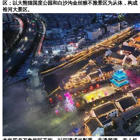
区；以大熊猫国度公园和白沙沟金丝猴不雅景区为从体，构成
裕河大景区。