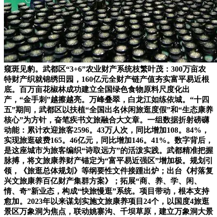
窥斑见豹。武都区“3+6”农业财产系统枝繁叶茂：300万亩农
特财产织就锦绣田园，160亿元全财产链产值夯实富平易近根
底。百万亩花椒林成功建立全国绿色食物原料尺度化出
产，“金手刺”越擦越亮。万峰叠翠，白龙江如练依城。“十四
五”期间，武都区以扶植“全国出名休闲旅逛度假”和“生态康养
核心”为方针，奋笔疾书文旅融合大文章。一组数据折射磅礴
动能：累计欢迎旅客2596。43万人次，同比增加108。84%，
实现旅逛破费165。46亿元，同比增加146。41%。数字背后，
是这座城市为旅客编织“诗取远方”的活泼实践。武都精准把握
脉搏，将文旅康养财产锚定为“富平易近强区”增加极。规划引
领，《旅逛总体规划》等纲要性文件接踵出炉；出台《村落复
兴文旅康养百亿财产集群方案》；拓展“商、养、学、闲、
情、奇”新业态，构成“快旅慢逛”系统。项目带动，根本支持
愈加。2023年以来谋划实施文旅康养项目24个，以国度4旅逛
景区万象洞为焦点，联动姚寨沟、千坝草原，建立万象洞大景