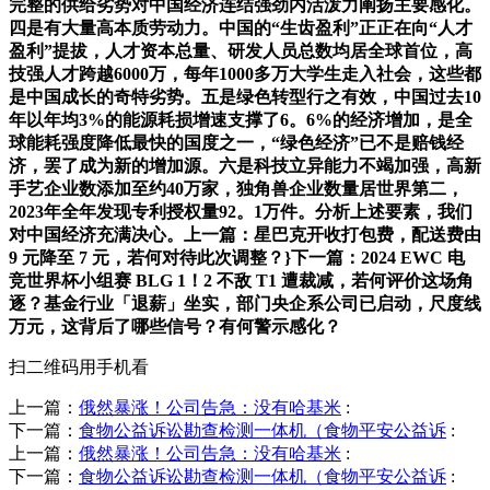
完整的供给劣势对中国经济连结强劲内活泼力阐扬主要感化。
四是有大量高本质劳动力。中国的“生齿盈利”正正在向“人才
盈利”提拔，人才资本总量、研发人员总数均居全球首位，高
技强人才跨越6000万，每年1000多万大学生走入社会，这些都
是中国成长的奇特劣势。五是绿色转型行之有效，中国过去10
年以年均3%的能源耗损增速支撑了6。6%的经济增加，是全
球能耗强度降低最快的国度之一，“绿色经济”已不是赔钱经
济，罢了成为新的增加源。六是科技立异能力不竭加强，高新
手艺企业数添加至约40万家，独角兽企业数量居世界第二，
2023年全年发现专利授权量92。1万件。分析上述要素，我们
对中国经济充满决心。上一篇：星巴克开收打包费，配送费由
9 元降至 7 元，若何对待此次调整？}下一篇：2024 EWC 电
竞世界杯小组赛 BLG 1！2 不敌 T1 遭裁减，若何评价这场角
逐？基金行业「退薪」坐实，部门央企系公司已启动，尺度线
万元，这背后了哪些信号？有何警示感化？
扫二维码用手机看
上一篇：
俄然暴涨！公司告急：没有哈基米
:
下一篇：
食物公益诉讼勘查检测一体机（食物平安公益诉
:
上一篇：
俄然暴涨！公司告急：没有哈基米
:
下一篇：
食物公益诉讼勘查检测一体机（食物平安公益诉
: