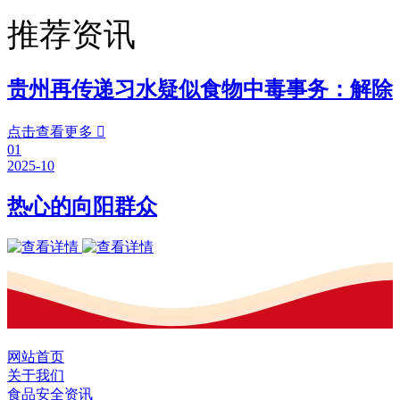
推荐资讯
贵州再传递习水疑似食物中毒事务：解除
点击查看更多

01
2025-10
热心的向阳群众
网站首页
关于我们
食品安全资讯