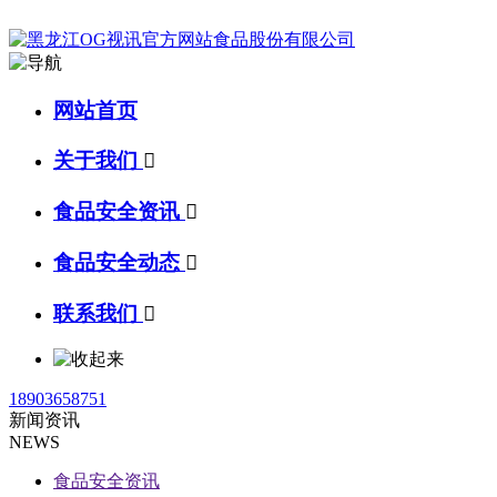
网站首页
关于我们

食品安全资讯

食品安全动态

联系我们

18903658751
新闻资讯
NEWS
食品安全资讯