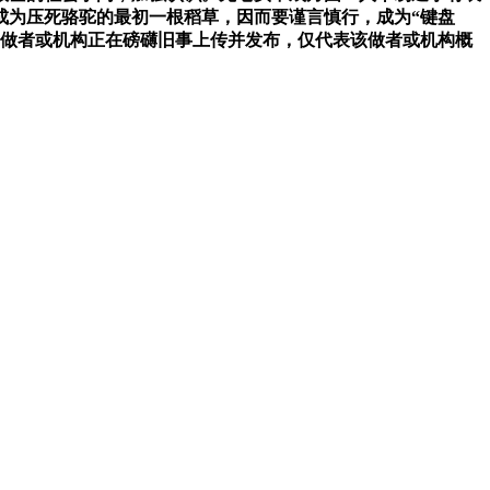
成为压死骆驼的最初一根稻草，因而要谨言慎行，成为“键盘
号做者或机构正在磅礴旧事上传并发布，仅代表该做者或机构概