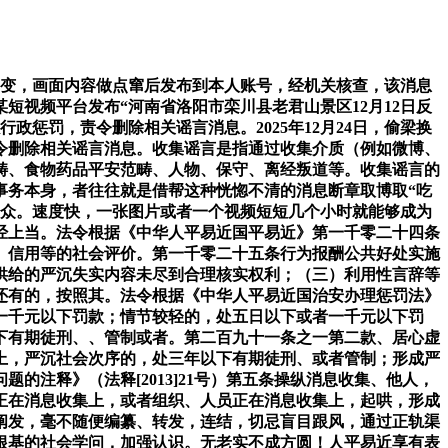
成不变，画面内容做点窜后发布到本人账号，经机关核查，该消息
某短视频平台发布“河南省洛阳市栾川县老君山景区12月12日反
惩罚，责令删除相关谣言消息。2025年12月24日，偷梁换
令删除相关谣言消息。收集谣言是指通过收集介质（例如微博、
畴、食物药品平安范畴、人物、保守、离经叛道等。收集谣言的
事务本身，者往往就是借帮这种恍惚不清的消息断章取博取“吃
受众。速度快，一张图片或者一个视频短短几个小时就能够成为
经上当。法令根据《中华人平易近国平易近》第一千零二十四条
、信用等的社会评价。第一千零二十五条行为报酬公共好处实施
供给的严沉失实内容未尽到合理核实权利；（三）利用性言辞等
还有的，按照其。法令根据《中华人平易近国治安办理惩罚法》
一千元以下罚款；情节较轻的，处五日以下或者一千元以下罚
下有期徒刑、、管制或者。第二百九十一条之一第二款、居心虚
上，严沉社会次序的，处三年以下有期徒刑、或者管制；形成严
注释》（法释[2013]21号）第五条操纵消息收集、他人，
正在消息收集上，或者组织、人员正在消息收集上，起哄，形成
阐发，毫不随便编纂、转发，连结，切忌盲目跟风，通过正轨渠
根基的社会学问，加强认识。无老实不成方圆！人平易近享有表