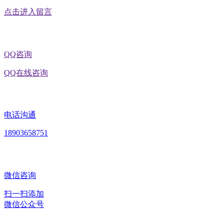
点击进入留言
QQ咨询
QQ在线咨询
电话沟通
18903658751
微信咨询
扫一扫添加
微信公众号