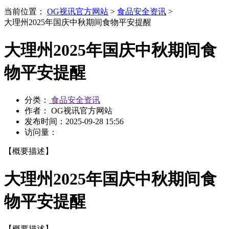
当前位置：
OG视讯官方网站
>
食品安全资讯
>
大理州2025年国庆中秋期间食物平安提醒
大理州2025年国庆中秋期间食
物平安提醒
分类：
食品安全资讯
作者： OG视讯官方网站
发布时间：
2025-09-28 15:56
访问量：
【概要描述】
大理州2025年国庆中秋期间食
物平安提醒
【概要描述】