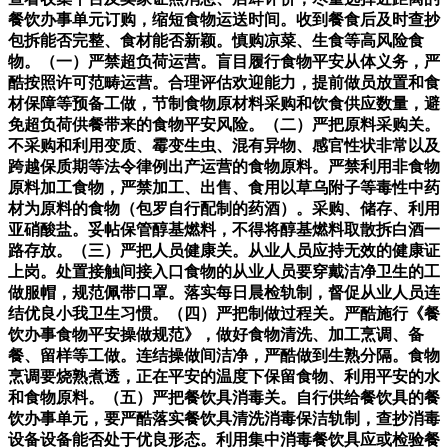
餐饮办事单元订购，缩短食物运送时间。收到餐食后及时查抄
包拆能否完整、食材能否新颖。慎购凉菜、生食等高风险食
物。（一）严禁超负荷运营。盲目履行食物平安从体义务，严
酷按照许可范畴运营。合理评估欢迎能力，提前做员放置和食
材保障等预备工做，节制食物原材料采购和饮食供应数量，避
免超负荷供餐带来的食物平安风险。（二）严把原料采购关。
不采购和利用变质、霉变生虫、混有异物、感官性状非常以及
跨越保质期等法令律例出产运营的食物原料。严禁利用非食物
原料加工食物，严禁加工、出售、食用以草乌附子等毒性中药
材为原料的食物（包罗自行配制的药酒）。采购、储存、利用
亚硝酸盐。妥帖保管醇基燃料，不得将醇基燃料取散拆白酒一
路存放。（三）严把人员健康关。从业人员应持无效的健康证
上岗。处置接触间接入口食物的从业人员要穿戴洁净卫生的工
做服帽，规范佩带口罩。落实每日晨检轨制，督促从业人员连
结优良小我卫生习惯。（四）严把制做过程关。严酷施行《餐
饮办事食物平安操做规范》，做好食物清洗、加工烹调、备
餐、留样等工做。连结操做间洁净，严酷做到生熟分隔。食物
烹调要烧熟煮透，正在平安的温度下保留食物、利用平安的水
和食物原料。（五）严把餐饮具消毒关。自行供给餐饮具的餐
饮办事单元，要严酷落实餐饮具清洗消毒保洁轨制，查抄消毒
设备设备能否处于优良形态。利用集中消毒餐饮具应或检验餐